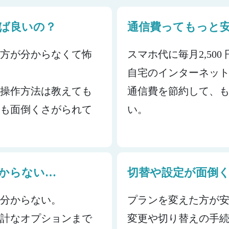
ば良いの？
通信費ってもっと
い方が分からなくて怖
スマホ代に毎月2,50
自宅のインターネットに
、操作方法は教えても
通信費を節約して、
ても面倒くさがられて
い。
からない…
切替や設定が面倒
て分からない。
プランを変えた方が
余計なオプションまで
変更や切り替えの手