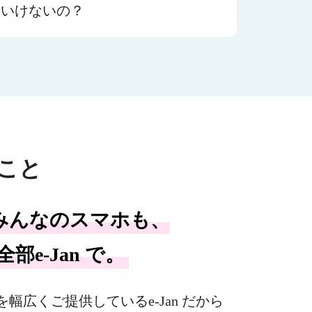
といけないの？
ること
みんなのスマホも、
部e-Jan で。
広くご提供しているe-Jan だから