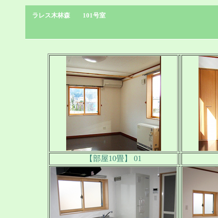
ラレス木林森 101号室
【部屋10畳】 01