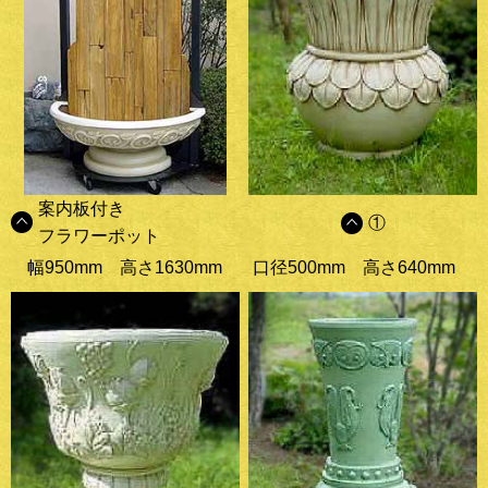
案内板付き
①
フラワーポット
幅950mm
高さ1630mm
口径500mm
高さ640mm