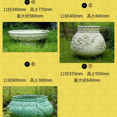
④
⑤
口径340mm
高さ770mm
最大径560mm
口径400mm
高さ840mm
⑥
⑦
口径370mm
高さ550mm
口径900mm
高さ300mm
最大径640mm