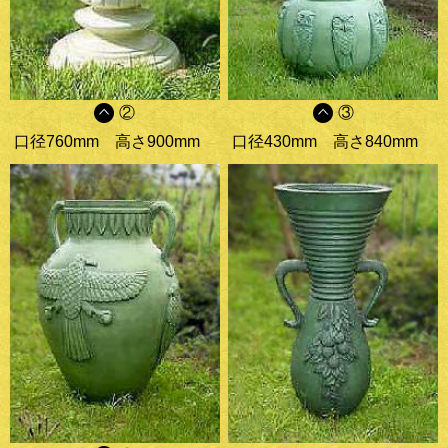
②
③
口径760mm
高さ900mm
口径430mm
高さ840mm