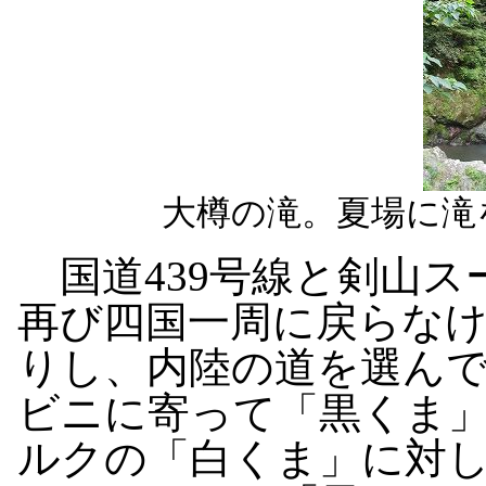
大樽の滝。夏場に滝
国道439号線と剣山ス
再び四国一周に戻らな
りし、内陸の道を選ん
ビニに寄って「黒くま
ルクの「白くま」に対