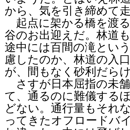
から、気を引き締めて
起点に架かる橋を渡る
谷のお出迎えだ。林道
途中には百間の滝とい
慮したのか、林道の入
が、間もなく砂利だら
さすが日本屈指の未舗
て、通るのに難儀する
どない。通行量もそれ
ってきたオフロードバ