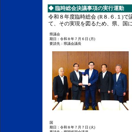
◆
臨時総会決議事項の実行運動
令和８年度臨時総会 (R８.６.１
て、その実現を図るため、県、国
県議会
期日：令和８年７月６日 (月)
要請先：県議会議長
国
期日：令和８年７月７日 (火)