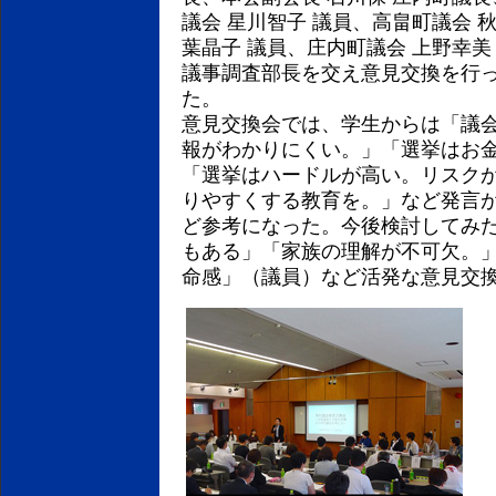
議会 星川智子 議員、高畠町議会 
葉晶子 議員、庄内町議会 上野幸美
議事調査部長を交え意見交換を行
た。
意見交換会では、学生からは「議
報がわかりにくい。」「選挙はお
「選挙はハードルが高い。リスク
りやすくする教育を。」など発言
ど参考になった。今後検討してみ
もある」「家族の理解が不可欠。
命感」（議員）など活発な意見交