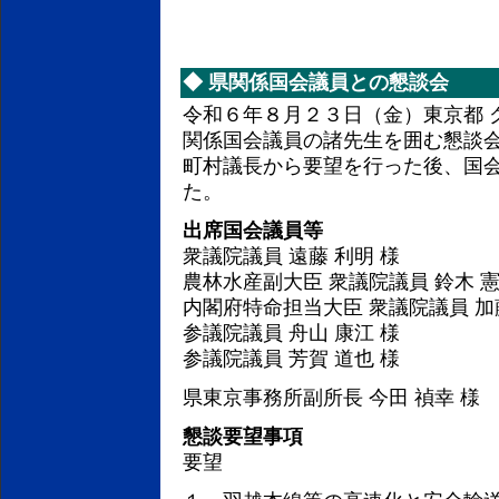
◆
県関係国会議員との懇談会
令和６年８月２３日（金）東京都 
関係国会議員の諸先生を囲む懇談
町村議長から要望を行った後、国
た。
出席国会議員等
衆議院議員 遠藤 利明 様
農林水産副大臣 衆議院議員 鈴木 憲
内閣府特命担当大臣 衆議院議員 加藤
参議院議員 舟山 康江 様
参議院議員 芳賀 道也 様
県東京事務所副所長 今田 禎幸 様
懇談要望事項
要望