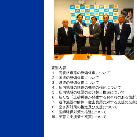
要望内容
１．高規格道路の整備促進について
２．国道の整備促進について
３．県道の整備促進について
４．庄内地域の鉄道の機能の強化について
５．庄内地域の橋梁の架け替え推進について
６．新たな「土砂災害が発生するおそれのある箇所
７．遊休施設の解体・撤去費用に対する支援の充実
８．空き家対策の推進及び支援について
９．医師確保対策の推進について
10．子育て支援策の充実について