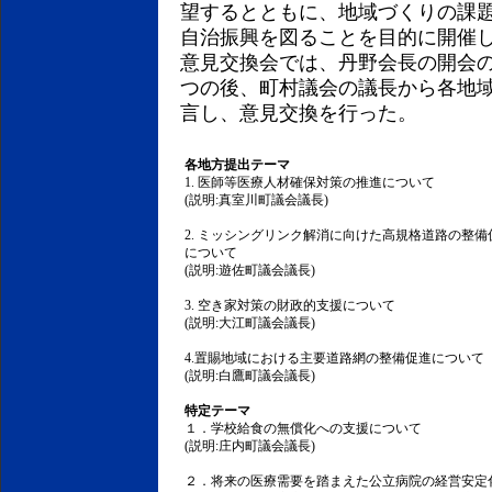
望するとともに、地域づくりの課
自治振興を図ることを目的に開催
意見交換会では、丹野会長の開会
つの後、町村議会の議長から各地
言し、意見交換を行った。
各地方提出テーマ
1. 医師等医療人材確保対策の推進について
(説明:真室川町議会議長)
2. ミッシングリンク解消に向けた高規格道路の整備
について
(説明:遊佐町議会議長)
3. 空き家対策の財政的支援について
(説明:大江町議会議長)
4.置賜地域における主要道路網の整備促進について
(説明:白鷹町議会議長)
特定テーマ
１．学校給食の無償化への支援について
(説明:庄内町議会議長)
２．将来の医療需要を踏まえた公立病院の経営安定