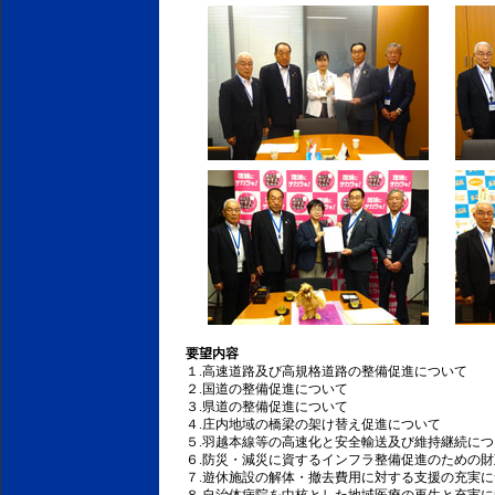
要望内容
１.高速道路及び高規格道路の整備促進について
２.国道の整備促進について
３.県道の整備促進について
４.庄内地域の橋梁の架け替え促進について
５.羽越本線等の高速化と安全輸送及び維持継続につ
６.防災・減災に資するインフラ整備促進のための
７.遊休施設の解体・撤去費用に対する支援の充実に