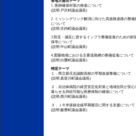
各地方提出テーマ
1. 医師確保対策の推進について
(説明:戸沢村議会議長)
2. ミッシングリンク解消に向けた高規格道路の整備
について
(説明:庄内町議会議長)
3.防災・減災に資するインフラ整備促進のための財
保等について
(説明:中山町議会議長)
4.置賜地域における主要道路網の整備促進について
(説明:白鷹町議会議長)
特定テーマ
１．県立新庄志誠館高校の早期改築整備について
(説明:真室川町議会議長)
２．自治体病院の経営安定化対策と地域住民が安心
暮らせる持続可能な医療体制の確保について
(説明:西川町議会議長)
３．ＪＲ米坂線全線早期復旧に関する支援について
(説明:飯豊町議会議長)