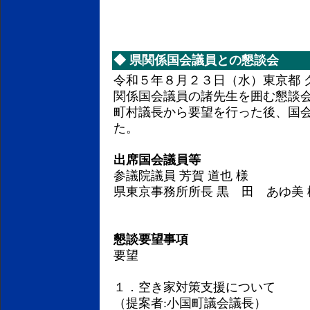
◆
県関係国会議員との懇談会
令和５年８月２３日（水）東京都 
関係国会議員の諸先生を囲む懇談
町村議長から要望を行った後、国
た。
出席国会議員等
参議院議員 芳賀 道也 様
県東京事務所所長 黒 田 あゆ美 
懇談要望事項
要望
１．空き家対策支援について
（提案者:小国町議会議長）