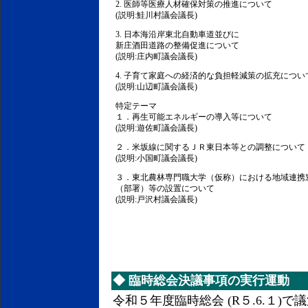
2. 医師等医療人材確保対策の推進について
(説明:鮭川村議会議長)
3. 日本海沿岸東北自動車道並びに
新庄酒田道路の整備促進について
(説明:庄内町議会議長)
4. 子育て家庭への経済的な負担軽減策の拡充につい
(説明:山辺町議会議長)
特定テーマ
１．再生可能エネルギーの導入等について
(説明:遊佐町議会議長)
２．米坂線に関するＪＲ東日本等との調整について
(説明:小国町議会議長)
３．東北農林専門職大学（仮称）における地域連携
（部署）等の設置について
(説明:戸沢村議会議長)
◆
臨時総会決議事項の実行運動
令和５年度臨時総会 (R５.6.１)