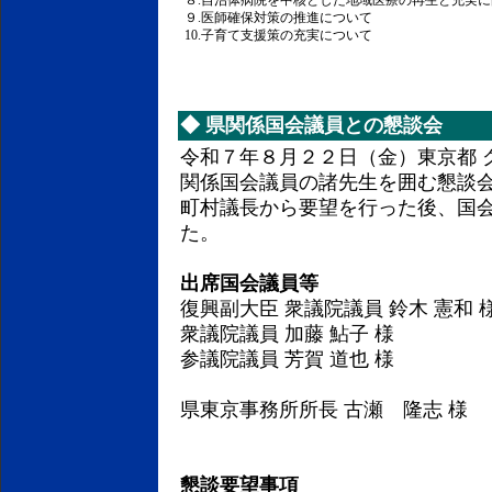
８.自治体病院を中核とした地域医療の再生と充実
９.医師確保対策の推進について
10.子育て支援策の充実について
◆
県関係国会議員との懇談会
令和７年８月２２日（金）東京都 
関係国会議員の諸先生を囲む懇談
町村議長から要望を行った後、国
た。
出席国会議員等
復興副大臣 衆議院議員 鈴木 憲和 
衆議院議員 加藤 鮎子 様
参議院議員 芳賀 道也 様
県東京事務所所長 古瀬 隆志 様
懇談要望事項