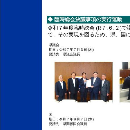
◆
臨時総会決議事項の実行運動
令和７年度臨時総会 (R７.６.２
て、その実現を図るため、県、国
県議会
期日：令和７年７月３日 (木)
要請先：県議会議長
国
期日：令和７年８月７日 (木)
要請先：県関係国会議員