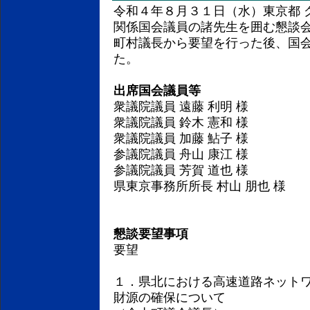
令和４年８月３１日（水）東京都 
関係国会議員の諸先生を囲む懇談
町村議長から要望を行った後、国
た。
出席国会議員等
衆議院議員 遠藤 利明 様
衆議院議員 鈴木 憲和 様
衆議院議員 加藤 鮎子 様
参議院議員 舟山 康江 様
参議院議員 芳賀 道也 様
県東京事務所所長 村山 朋也 様
懇談要望事項
要望
１．県北における高速道路ネット
財源の確保について