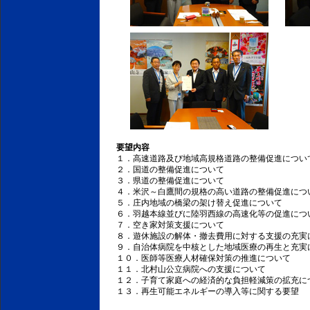
要望内容
１．高速道路及び地域高規格道路の整備促進につい
２．国道の整備促進について
３．県道の整備促進について
４．米沢～白鷹間の規格の高い道路の整備促進につ
５．庄内地域の橋梁の架け替え促進について
６．羽越本線並びに陸羽西線の高速化等の促進につ
７．空き家対策支援について
８．遊休施設の解体・撤去費用に対する支援の充実
９．自治体病院を中核とした地域医療の再生と充実
１０．医師等医療人材確保対策の推進について
１１．北村山公立病院への支援について
１２．子育て家庭への経済的な負担軽減策の拡充に
１３．再生可能エネルギーの導入等に関する要望