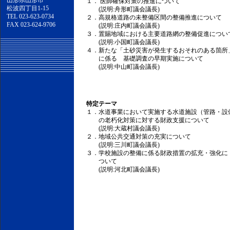
山形県山形市
１． 医師確保対策の推進について
松波四丁目1-15
(説明:舟形町議会議長)
TEL 023-623-0734
２．高規格道路の未整備区間の整備推進について
FAX 023-624-9706
(説明:庄内町議会議長)
３．置賜地域における主要道路網の整備促進につい
(説明:小国町議会議長)
４．新たな「土砂災害が発生するおそれのある箇所
に係る 基礎調査の早期実施について
(説明:中山町議会議長)
特定テーマ
１．水道事業において実施する水道施設（管路・設
の老朽化対策に対する財政支援について
(説明:大蔵村議会議長)
２．地域公共交通対策の充実について
(説明:三川町議会議長)
３．学校施設の整備に係る財政措置の拡充・強化に
ついて
(説明:河北町議会議長)