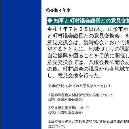
◎令和４年度
◆
知事と町村議会議長との意見交
令和４年７月２８日(木)、山形市
と町村議会議長との意見交換会」
意見交換会は、臨時総会において
望するとともに、地域づくりの課
自治振興を図ることを目的に開催
意見交換会では、八鍬会長の開会
の後、町村議会の議長から各地域
し、意見交換を行った。
各市町村から出された意見は次のとおり。
1.医師等医療人材確保対策の推進について
(説明:鮭川村議会議長)
2.空き家対策支援について
(説明:川西町議会議長)
3.日本海沿岸東北自動車道並びに新庄酒田道路の整
進について