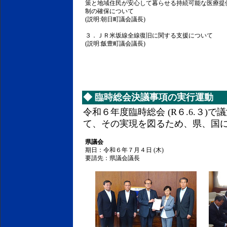
策と地域住民が安心して暮らせる持続可能な医療提
制の確保について
(説明:朝日町議会議長)
３．ＪＲ米坂線全線復旧に関する支援について
(説明:飯豊町議会議長)
◆
臨時総会決議事項の実行運動
令和６年度臨時総会 (R６.6.３)
て、その実現を図るため、県、国
県議会
期日：令和６年７月４日 (木)
要請先：県議会議長