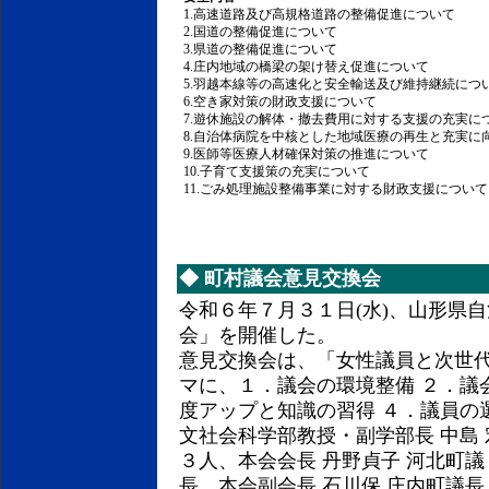
1.高速道路及び高規格道路の整備促進について
2.国道の整備促進について
3.県道の整備促進について
4.庄内地域の橋梁の架け替え促進について
5.羽越本線等の高速化と安全輸送及び維持継続につ
6.空き家対策の財政支援について
7.遊休施設の解体・撤去費用に対する支援の充実に
8.自治体病院を中核とした地域医療の再生と充実に
9.医師等医療人材確保対策の推進について
10.子育て支援策の充実について
11.ごみ処理施設整備事業に対する財政支援について
◆
町村議会意見交換会
令和６年７月３１日(水)、山形県
会」を開催した。
意見交換会は、「女性議員と次世
マに、１．議会の環境整備 ２．議
度アップと知識の習得 ４．議員の
文社会科学部教授・副学部長 中島
３人、本会会長 丹野貞子 河北町議
長、本会副会長 石川保 庄内町議長