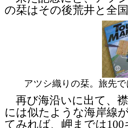
の栞はその後荒井と全
アツシ織りの栞。旅先で
再び海沿いに出て、襟
には似たような海岸線
てみれば、岬までは10