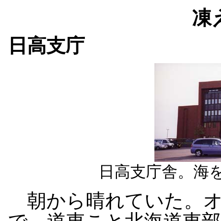
凍
日高支庁
日高支庁舎。海
朝から晴れていた。オ