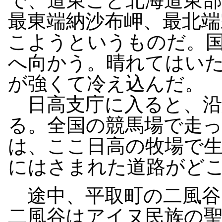
で、道東こと北海道東
最東端納沙布岬、最北端
こようというものだ。国
へ向かう。晴れてはい
が強くて冷え込んだ。
日高支庁に入ると、沿
る。全国の競馬場で走
は、ここ日高の牧場で
にはさまれた道路がど
途中、平取町の二風谷
二風谷はアイヌ民族の