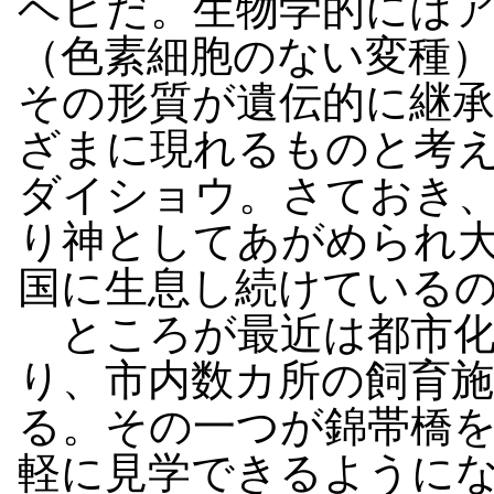
ヘビだ。生物学的には
（色素細胞のない変種
その形質が遺伝的に継
ざまに現れるものと考
ダイショウ。さておき
り神としてあがめられ
国に生息し続けている
ところが最近は都市化
り、市内数カ所の飼育
る。その一つが錦帯橋
軽に見学できるように