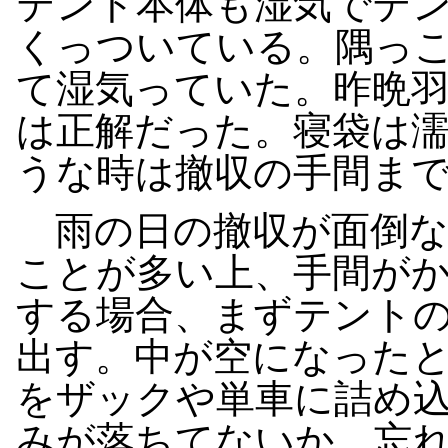
テント本体も湿気でテ
くっついている。隅っ
て湿気っていた。昨晩
は正解だった。寝袋は
うな時は撤収の手間ま
雨の日の撤収が面倒な
ことが多い上、手間が
する場合、まずテント
出す。中が空になった
をザックや単車に詰め
みが落ちてないか、忘