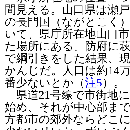
間見える。山口県は瀬戸
の長門国（ながとこく
いて、県庁所在地山口
た場所にある。防府に
で綱引きをした結果、
かんじだ。人口は約14
番少ないとか（
注5
）。
県道21号線で市街地
始め、それが中心部ま
方都市の郊外ならどこ