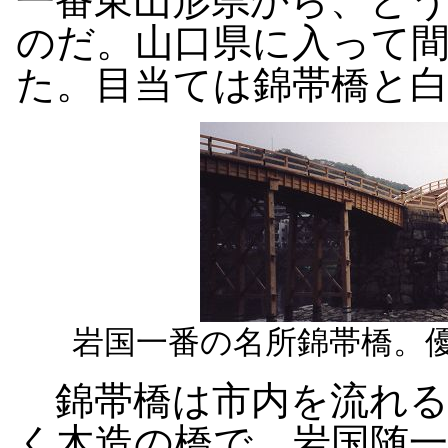
一番東山形県から、と
のだ。山口県に入って
た。目当ては錦帯橋と
岩国一番の名所錦帯橋。
錦帯橋は市内を流れる
く木造の橋で、岩国随