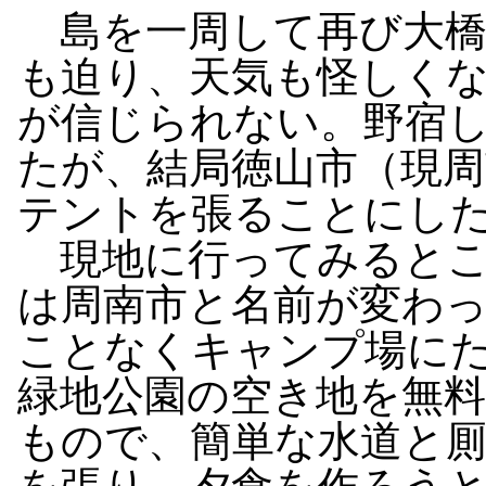
島を一周して再び大橋
も迫り、天気も怪しく
が信じられない。野宿
たが、結局徳山市（現
テントを張ることにし
現地に行ってみるとこ
は周南市と名前が変わ
ことなくキャンプ場に
緑地公園の空き地を無
もので、簡単な水道と