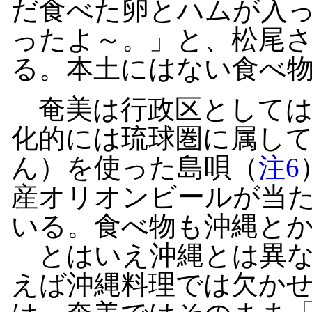
だ食べた卵とハムが入
ったよ～。」と、松尾
る。本土にはない食べ
奄美は行政区としては
化的には琉球圏に属し
ん）を使った島唄（
注6
産オリオンビールが当
いる。食べ物も沖縄と
とはいえ沖縄とは異な
えば沖縄料理では欠か