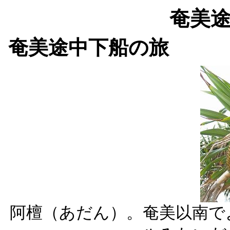
奄美
奄美途中下船の旅
阿檀（あだん）。奄美以南で