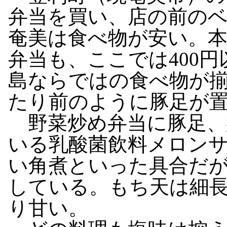
弁当を買い、店の前の
奄美は食べ物が安い。本
弁当も、ここでは400
島ならではの食べ物が
たり前のように豚足が
野菜炒め弁当に豚足、
いる乳酸菌飲料メロン
い角煮といった具合だ
している。もち天は細
り甘い。