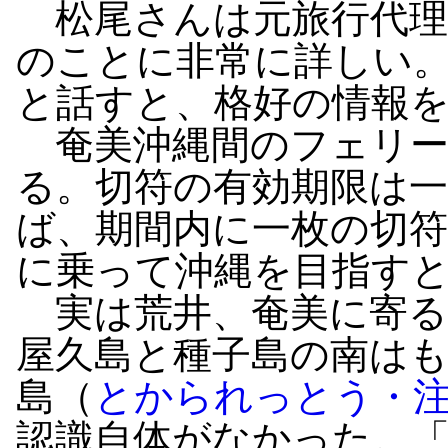
松尾さんは元旅行代理
のことに非常に詳しい
と話すと、格好の情報
奄美沖縄間のフェリー
る。切符の有効期限は
ば、期間内に一枚の切
に乗って沖縄を目指す
実は荒井、奄美に寄る
屋久島と種子島の南は
島（
とかられっとう・注
認識自体がなかった。