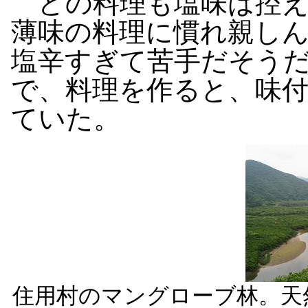
どの料理も塩味は控え
薄味の料理に慣れ親し
塩辛すぎて苦手だそう
で、料理を作ると、味
ていた。
住用村のマングローブ林。天