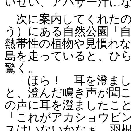
いぜい、アバサー汁に
次に案内してくれたの
う）にある自然公園「
熱帯性の植物や見慣れ
島を走っていると、ひ
驚く。
「ほら！ 耳を澄まし
と、澄んだ鳴き声が聞
の声に耳を澄ましたこ
「これがアカショウビ
スはいないかなぁ。羽