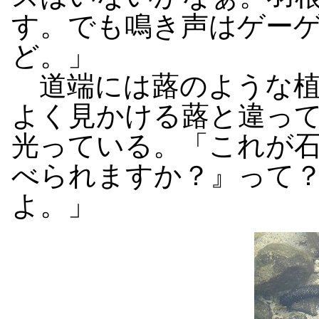
す。でも鳴き声はゲー
ど。」
道端には蕗のような植
よく見かける蕗と違っ
光っている。「これが
べられますか？』って
よ。」