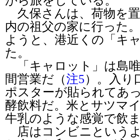
がら旅をしている。
久保さんは、荷物を置
内の祖父の家に行った
ようと、港近くの「キ
た。
「キャロット」は島唯
間営業だ（
注5
）。入り
ポスターが貼られてあ
酵飲料だ。米とサツマ
牛乳のような感覚で飲
店はコンビニというよ