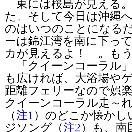
東には桜島が見える。
た。そして今日は沖縄
のはいつのことになる
ーは錦江湾を南に下っ
カが見えるよ！」。も
「クイーンコーラル」
も広ければ、大浴場や
距離フェリーなので娯楽
クイーンコーラル走～
（
注1
）のどこか懐かし
ジソング（
注2
）も、南