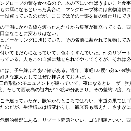
ングローブの葉を食べるので、木の下にいればうまいこと食事
もの餌になるといった具合に、マングローブ林には食物連鎖に
一役買っているのだが、ここではその一部を目の当たりにでき
の干潟にかかる橋を渡ったあたりから集落が目立ってくる。西
田舎なことに変わりはない。
ュノーケリングに興じている。その名前に惹かれて見物してみ
いた。
付いてまだらになっていて、色もくすんでいた。件のリゾート
っている。人もこの自然に魅せられてやってくるが、それは必
、子午線ふれあい館がある。近年、東経123度45分6.78
好きな旅人としてはぜひ押さえておきたい。
、直角三角形型のモニュメントが建っていて、夜になるとレーザー
5度。そして西表島の祖内が123度45分あまり。その差約22度
こそ建っていたが、賑やかなところではない。車道の果てはゴ
たのだが、生活様式は様変わりし、観光客も増えた。さすがに
危機的状況にある。リゾート問題といい、ゴミ問題といい、西