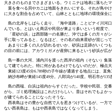
大きさのものまでさまざまいる。ウミニナは地表に落ちたマ
葉を食べる貝やカニは地面をきれいにする。それが鳥やけ
に大きな割合を占めていて、山林とともに地球の環境保全に
島の北岸をしばらく走り、「海中道路」ことピナイ川河口
んでいる。とはいえ商店や民宿が東より多いという程度で、
「星砂の浜」は西部随一の名勝だ。沖では多くの方々がシ
手に取ってみると、なるほど、その名の由来星砂が混じって
あまりに多くの人が訪れるせいか、砂浜は足跡がいくつも
の目の前には、アカウミガメが産卵に来るという砂浜が広が
島一番の大河、浦内川を渡った西岸の祖内（そない）集落には
して建てられた。特に何があるわけでもないのだが、極点大
東経123度45分6.789秒の子午線が通過する地点には
納沙布岬が東経145度49分。八郎潟が140度。明石市が13
島の西端、白浜は祖内からすぐだった。学校や民宿、交番
がら、ゴミ処理施設はこれだけらしい。昔はそれでもよかっ
が建てられることになったそうな。
西表島はその豊かな自然で人を惹きつけているが、一方で
ない西表島は、もはや西表島ではなくなってしまう。