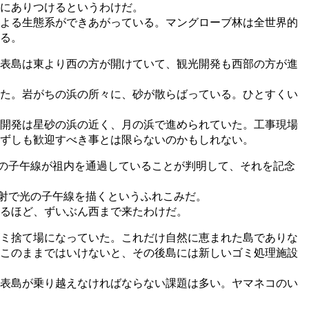
にありつけるというわけだ。
よる生態系ができあがっている。マングローブ林は全世界的
る。
表島は東より西の方が開けていて、観光開発も西部の方が進
た。岩がちの浜の所々に、砂が散らばっている。ひとすくい
開発は星砂の浜の近く、月の浜で進められていた。工事現場
ずしも歓迎すべき事とは限らないのかもしれない。
9秒の子午線が祖内を通過していることが判明して、それを記念
照射で光の子午線を描くというふれこみだ。
。なるほど、ずいぶん西まで来たわけだ。
ミ捨て場になっていた。これだけ自然に恵まれた島でありな
このままではいけないと、その後島には新しいゴミ処理施設
表島が乗り越えなければならない課題は多い。ヤマネコのい