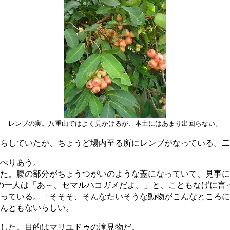
レンブの実。八重山ではよく見かけるが、本土にはあまり出回らない。
らしていたが、ちょうど場内至る所にレンブがなっている。二
べりあう。
た。腹の部分がちょうつがいのような蓋になっていて、見事に
の一人は「あ～、セマルハコガメだよ。」と、こともなげに言
っている。「そそそ、そんなたいそうな動物がこんなところに
んともないらしい。
した。目的はマリユドゥの滝見物だ。