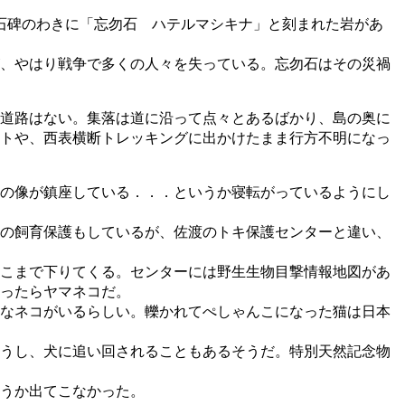
石碑のわきに「忘勿石 ハテルマシキナ」と刻まれた岩があ
、やはり戦争で多くの人々を失っている。忘勿石はその災禍
道路はない。集落は道に沿って点々とあるばかり、島の奥に
トや、西表横断トレッキングに出かけたまま行方不明になっ
の像が鎮座している．．．というか寝転がっているようにし
の飼育保護もしているが、佐渡のトキ保護センターと違い、
こまで下りてくる。センターには野生生物目撃情報地図があ
ったらヤマネコだ。
なネコがいるらしい。轢かれてぺしゃんこになった猫は日本
うし、犬に追い回されることもあるそうだ。特別天然記念物
うか出てこなかった。