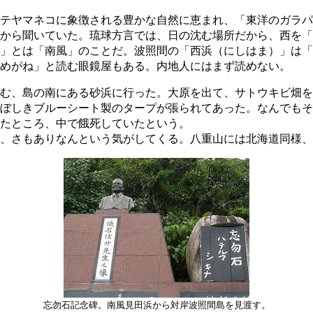
テヤマネコに象徴される豊かな自然に恵まれ、「東洋のガラパ
から聞いていた。琉球方言では、日の沈む場所だから、西を「
」とは「南風」のことだ。波照間の「西浜（にしはま）」は「
めがね」と読む眼鏡屋もある。内地人にはまず読めない。
む、島の南にある砂浜に行った。大原を出て、サトウキビ畑を
ぼしきブルーシート製のタープが張られてあった。なんでもそ
たところ、中で餓死していたという。
、さもありなんという気がしてくる。八重山には北海道同様、
忘勿石記念碑。南風見田浜から対岸波照間島を見渡す。