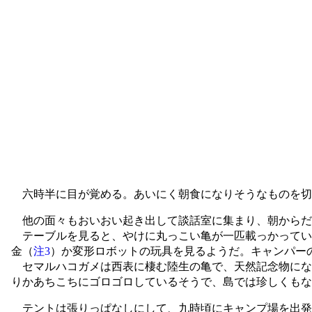
六時半に目が覚める。あいにく朝食になりそうなものを切
他の面々もおいおい起き出して談話室に集まり、朝からだ
テーブルを見ると、やけに丸っこい亀が一匹載っかってい
金（
注3
）か変形ロボットの玩具を見るようだ。キャンパー
セマルハコガメは西表に棲む陸生の亀で、天然記念物にな
りかあちこちにゴロゴロしているそうで、島では珍しくもな
テントは張りっぱなしにして、九時頃にキャンプ場を出発