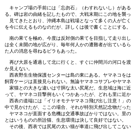
キャンプ場の手前には「忘勿石」（わすれないし）がある。
る。碑は岩の由緒を記したもので、大戦末期にこの地を襲っ
見てきたとおり、沖縄本島は戦場となって多くの人が亡く
を今に伝えるものなのだが、詳しくは後で書くことにする。
南の果てを極め、今度は反対側の果てを目指して走り出し
は全く未開の地が広がり、毎年何人かの遭難者が出ているら
た人の消息を尋ねるビラもあった。
再び大原を通過して北に行くと、すぐに仲間川の河口を渡
か見えない。
西表野生生物保護センターは島の東にある。ヤマネコをは
飼育ケージは直接見られない。無論ヤマネコサブレやヤマネ
家猫との大きな違いは寸胴な太い尻尾だ。生息域は海に近
って、ヤマネコ目撃例もいくつかあったが、どれも里に近か
西表の道端には「イリオモテヤマネコ飛び出し注意！」の
中で見かけたが、ここの場合、それが特別天然記念物だった
ヤマネコが直面する危機は交通事故ばかりではない。里の
とはいうものの所詮猫、生息環境は決して良好ではない。
その後、西表では尻尾の太い猫が車道に飛び出してこない