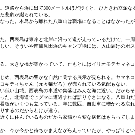
道路から浜に出て300メートルほど歩くと、ひときわ立派な
た悲劇が綴られている。
なった。本島から離れた八重山は戦場になることはなかったが
た。西表島は東岸と北岸に沿って道が走っているだけで、一周
しい。そういや南風見田浜のキャンプ場には、入山届けのポス
る。大きな橋が架かっていて、たもとにはイリオモテヤマネコ
じめ、西表島の豊かな自然に関する展示が見られる。ヤマネコ
コキティちゃん（元々猫だろ）が売られている気配もない。
い低い山域。西表島の車道や集落はみんな海に近い。だからそ
った。北海道でヒグマに遭遇すれば語りぐさになる。八重山だ
看板がいくつも立っている。年に数匹、自動車に轢かれる哀れ
りするのだからわけが違う。
近くに住んでいるものだから家猫から変な病気はもらってしま
か、今か今かと待ちかまえながら走っていたが、やっぱりとい