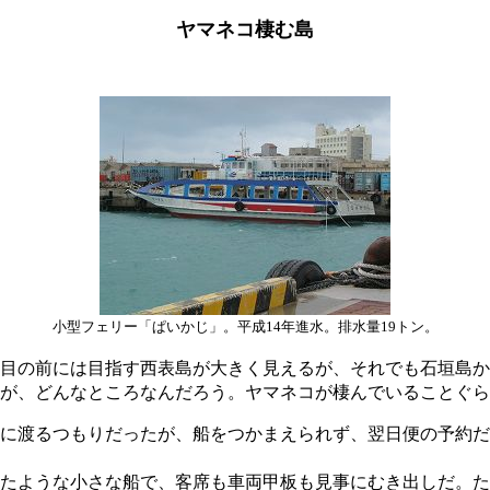
ヤマネコ棲む島
小型フェリー「ぱいかじ」。平成14年進水。排水量19トン。
目の前には目指す西表島が大きく見えるが、それでも石垣島か
が、どんなところなんだろう。ヤマネコが棲んでいることぐら
に渡るつもりだったが、船をつかまえられず、翌日便の予約だ
たような小さな船で、客席も車両甲板も見事にむき出しだ。た