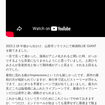
2023.2.18 午後から出かけ、山形市ソラリスにて映画BLUE GIANT
を観てきました。
一言で言って凄かった。漫画がアニメ化されると聞いた時、がっか
りするような音楽になりませんようにと思っていました。上原ひろ
みさんが音楽担当と知って期待感がグッと高まり、それを上回るも
のでした。
最初に流れる曲がImpressionsというのも嬉しかったです。原作の最
初の方が端折られていますが、単行本で読んだストーリーが浮かん
できて、おにぎりを手渡すシーンで涙が出てしまいました。最大の
見どころは臨場感にあふれたライブシーンです。最後のライブシー
ンだけは原作と違い感動させられました。
これから観ようという方々のためにこれぐらいでやめておきます
が、一つだけ、エンドロールが始まっても退席せずに最後まで観ま