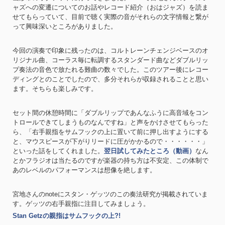
ャズへの変遷についてのお話やレコード紹介（おはジャズ）を読ま
せてもらっていて、目前で聴く実際の音がそれらの文字情報と繋が
って興味深いところがありました。
今回の演奏で印象に残ったのは、コルトレーンチェンジベースのオ
リジナル曲、コーラス毎に転調するスタンダード曲などダブルリッ
プ奏法の音色で放たれる難曲の数々でした。このツアー後にレコー
ディングとのことでしたので、多分それらが収録されることと思い
ます。そちらも楽しみです。
セット間の休憩時間に「ダブルリップであんなふうに高音域をコン
トロールできてしまうものなんですね」と声をかけさせてもらった
ら、「右手親指をサムフックの上に置いて前に押し出すようにする
と、マウスピースが下がりリードに圧がかかるので・・・・・・」
といった話をしてくれました。
翌日試してみたところ（動画）
なん
とかフラジオは当たるのですが楽器の持ち方は不安定、この体制で
あのレベルのパフォーマンスは想像を絶します。
宮地さんのnoteにスタン・ゲッツのこの奏法研究が掲載されていま
す。ゲッツの右手親指に注目してみましょう。
Stan Getzの親指はサムフックの上?!