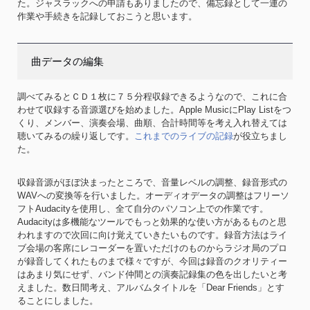
た。ジャスラックへの申請もありましたので、備忘録として一連の
作業や手続きを記録しておこうと思います。
曲データの編集
調べてみるとＣＤ１枚に７５分程収録できるようなので、これに合
わせて収録する音源選びを始めました。Apple MusicにPlay Listをつ
くり、メンバー、演奏会場、曲順、合計時間等を考え入れ替えては
聴いてみるの繰り返しです。
これまでのライブの記録
が役立ちまし
た。
収録音源がほぼ決まったところで、音量レベルの調整、録音形式の
WAVへの変換等を行いました。オーディオデータの調整はフリーソ
フトAudacityを使用し、全て自分のパソコン上での作業です。
Audacityは多機能なツールでもっと効果的な使い方があるものと思
われますので次回に向け覚えていきたいものです。録音方法はライ
ブ会場の客席にレコーダーを置いただけのものからラジオ局のプロ
が録音してくれたものまで様々ですが、今回は録音のクオリティー
はあまり気にせず、バンド仲間との演奏記録集の色を出したいと考
えました。数日間考え、アルバムタイトルを「Dear Friends」とす
ることにしました。