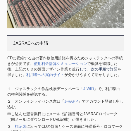
JASRACへの申請
CDに収録する曲の著作物使用許諾を得るためジャスラックへの手続
きが必要です。
使用料金計算シミュレーション
で概算を確認した
後、上記のＣＤの盤面デザイン作業と並行
して、
次の手順
で
許諾
を
得ました。
利用者への案内サイト
が分かりやすくて助かりました。
１ ジャスラックの作品検索データベース「
J-WID
」で、利用楽曲
の権利関係を確認する。
２ オンラインライセンス窓口「
J-RAPP
」でアカウント登録し申し
込む。
申し込んだ翌営業日にはメールで許諾番号とJASRACロゴマーク
（同メールにダウンロードURL記載）が届きました。
３
指示図
に沿ってCDの盤面とケース裏面に許諾番号・ロゴマーク