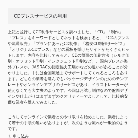
CDプレスサービスの利用
上記と並行してCD制作サービスを調べました。「CD」「制作」
「プレス」をキーワードとしてネットを検索すると、「CDのプレス
や流通販売」「プランにあったCD制作」「格安CD制作サービス」
「オリジナルCDプレス」などの看板を挙げたサイトがたくさんヒッ
トします。内容を比較してみると、CDの盤面の印刷方法（シルク印
刷・オフセット印刷・インクジェット印刷など）、国内プレスか海
外プレスか、JASRACの指定協力工場かなどの違いがあることが分
かりました。中には全国流通までサポートしてくれるところもあり
ます。どちらの業者を選んでもパッケージデザインのためのテンプ
レートやオンラインアプリのサービスがあり、イラストレーターが
使えなくても大丈夫のようです。今回はお試し制作なので盤面デザ
インや仕上がりはまずまずのクオリティーでよしとして、比較的安
価な業者を選んでみました。
こうしてオンラインで業者とのやり取りを始めました。業者によっ
て若干の手順の違いがありますが、次のような流れが一般的のよう
です。
１ 申し込み