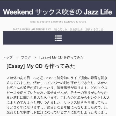
Tenor & Soprano Saxphone EWI5000 & 4000S
JAZZ & POPULAR TENOR SAX 聴く楽しみ 観る楽しみ 演奏する楽しみ
トップ
›
ブログ
›
[Essay] My CD を作ってみた
[Essay] My CD を作ってみた
３連休のある日、ふと思いついて随分前のライブ演奏の録音を聴き
返してみました。懐かしいメンバーの顔が浮かんできたり、温かい
お客さんの歓声が嬉しかったり、演奏風景が蘇ります。どのマウス
ピースを使っていたか思い出せませんが、テナーの鳴りがなかなか
良い感じに聞こえるのもあります。これらの音源からセレクトしCD
にまとめてみようと思いつきました。サックス吹きを再開してちょ
うど２０年になりますし、節目となる年齢にもなりましたので、記
念品として制作しお世話になっている方々に配布しようと考えまし