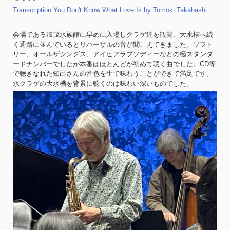
Transcription You Don't Know What Love Is by Tomoki Takahashi
会場である加茂水族館に早めに入場しクラゲ達を観覧、大水槽へ続
く通路に並んでいるとリハーサルの音が聞こえてきました。ソフト
リー、オールザシングス、アイヒアラプソディーなどの極スタンダ
ードナンバーでしたが本番はほとんどが初めて聴く曲でした。CD等
で聴きなれた知己さんの音色を生で味わうことができて満足です。
水クラゲの大水槽を背景に聴くのは味わい深いものでした。