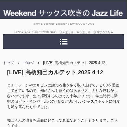
Tenor & Soprano Saxphone EWI5000 & 4000S
JAZZ & POPULAR TENOR SAX 聴く楽しみ 観る楽しみ 演奏する楽しみ
トップ
›
ブログ
›
[LIVE] 髙橋知己カルテット 2025 4 12
[LIVE] 髙橋知己カルテット 2025 4 12
コルトレーンやエルビンに纏わる曲を多く取り上げているCDを愛聴
してきているので、知己さんを聴くのはあまり久しぶりな感じがし
ないのですが、生で拝聴するのはうん十年ぶりです。学生時代に新
宿の旧ピットインや下北沢のT５など懐かしいジャズスポットに何度
も足を運んだものでした。
知己さんの演奏を譜面に起こして真似てみたこともあります。こち
らです。