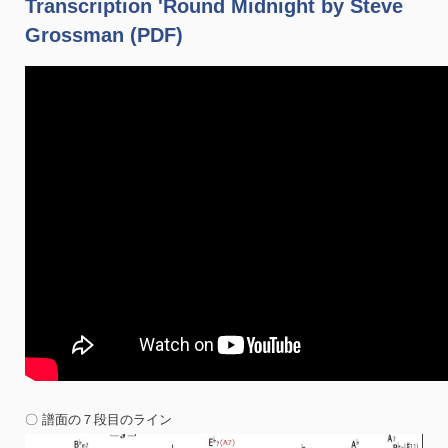
Transcription 'Round Midnight by Steve
Grossman (PDF)
〇 譜面の７段目のライン