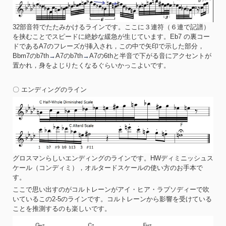
32部音符でたたみかけるラインです。ここに３連符（６連で記譜）
を挟むことでスピードに絶妙な緩急が生じています。Eb7 の裏コー
ドであるA7のフレーズが挿入され，この中で矢印で示した部分，
Bbm7のb7th
→
A7のb7th
→
A7の6thと半音で下がる音にアクセントが
置かれ，身をよじりたくなるぐらいかっこよいです。
〇 エンディングのライン
グロスマンらしいエンディングのラインです。HWディミニッシュス
ケール（コンディミ），オルタードスケールの使い方のお手本で
す。
ここで思い出すのがコルトレーンがアイ・ヒア・ラプソディーで吹
いているこの2-5のラインです。コルトレーンから影響を受けている
ことを推測するのも楽しいです。