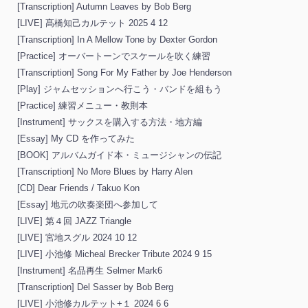
[Transcription] Autumn Leaves by Bob Berg
[LIVE] 髙橋知己カルテット 2025 4 12
[Transcription] In A Mellow Tone by Dexter Gordon
[Practice] オーバートーンでスケールを吹く練習
[Transcription] Song For My Father by Joe Henderson
[Play] ジャムセッションへ行こう・バンドを組もう
[Practice] 練習メニュー・教則本
[Instrument] サックスを購入する方法・地方編
[Essay] My CD を作ってみた
[BOOK] アルバムガイド本・ミュージシャンの伝記
[Transcription] No More Blues by Harry Alen
[CD] Dear Friends / Takuo Kon
[Essay] 地元の吹奏楽団へ参加して
[LIVE] 第４回 JAZZ Triangle
[LIVE] 宮地スグル 2024 10 12
[LIVE] 小池修 Micheal Brecker Tribute 2024 9 15
[Instrument] 名品再生 Selmer Mark6
[Transcription] Del Sasser by Bob Berg
[LIVE] 小池修カルテット+１ 2024 6 6