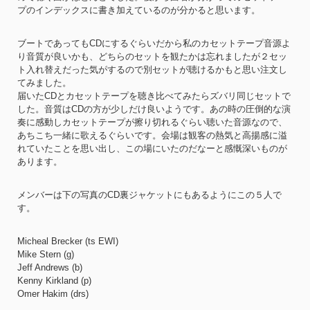
プのインデックスに書き加えているのが分かると思います。
ブートであってもCDにするぐらいだから私のカセットテープ音源よ
り音質が良いかも、どちらのセットを観たかは忘れましたが２セッ
ト入れ替えだった気がするので別セットが聴けるかもと思い注文し
てみました。
届いたCDとカセットテープを聴き比べてみたらズバリ同じセットで
した。音質はCDの方が少しだけ良いようです。あの時の圧倒的な演
奏に感動しカセットテープが擦り切れるぐらい聴いた音源なので、
あちこち一緒に歌えるぐらいです。会場は観客の熱気と高揚感に溢
れていたことを思い出し、この場にいたのだなーと感慨深いものが
あります。
メンバーは下の写真のCD裏ジャケットにもあるようにこの５人で
す。
Micheal Brecker (ts EWI)
Mike Stern (g)
Jeff Andrews (b)
Kenny Kirkland (p)
Omer Hakim (drs)