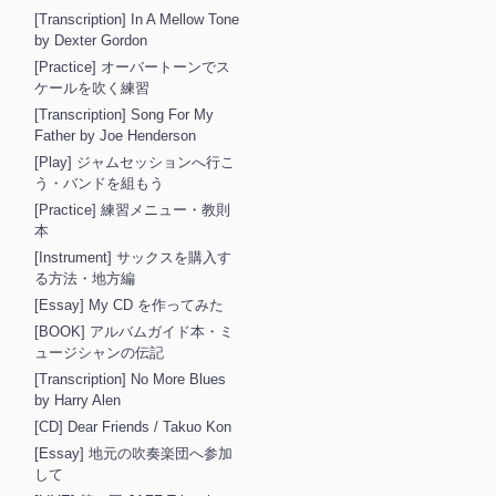
[Transcription] In A Mellow Tone
by Dexter Gordon
[Practice] オーバートーンでス
ケールを吹く練習
[Transcription] Song For My
Father by Joe Henderson
[Play] ジャムセッションへ行こ
う・バンドを組もう
[Practice] 練習メニュー・教則
本
[Instrument] サックスを購入す
る方法・地方編
[Essay] My CD を作ってみた
[BOOK] アルバムガイド本・ミ
ュージシャンの伝記
[Transcription] No More Blues
by Harry Alen
[CD] Dear Friends / Takuo Kon
[Essay] 地元の吹奏楽団へ参加
して