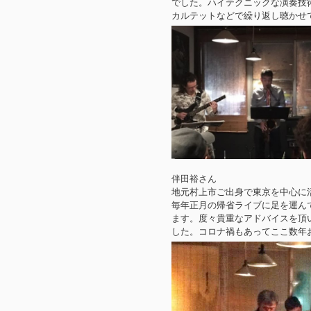
でした。ハイテクニックな演奏技
カルテットなどで繰り返し聴かせ
伴田裕さん
地元村上市ご出身で東京を中心に活
毎年正月の帰省ライブに足を運ん
ます。度々貴重なアドバイスを頂
した。コロナ禍もあってここ数年