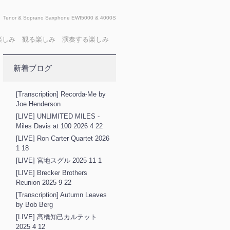
Tenor & Soprano Saxphone EWI5000 & 4000S
X 聴く楽しみ 観る楽しみ 演奏する楽しみ
新着ブログ
[Transcription] Recorda-Me by
Joe Henderson
[LIVE] UNLIMITED MILES -
Miles Davis at 100 2026 4 22
[LIVE] Ron Carter Quartet 2026
1 18
[LIVE] 宮地スグル 2025 11 1
[LIVE] Brecker Brothers
Reunion 2025 9 22
[Transcription] Autumn Leaves
by Bob Berg
[LIVE] 髙橋知己カルテット
2025 4 12