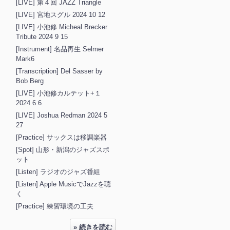
[LIVE] 第４回 JAZZ Triangle
[LIVE] 宮地スグル 2024 10 12
[LIVE] 小池修 Micheal Brecker
Tribute 2024 9 15
[Instrument] 名品再生 Selmer
Mark6
[Transcription] Del Sasser by
Bob Berg
[LIVE] 小池修カルテット+１
2024 6 6
[LIVE] Joshua Redman 2024 5
27
[Practice] サックスは移調楽器
[Spot] 山形・新潟のジャズスポ
ット
[Listen] ラジオのジャズ番組
[Listen] Apple MusicでJazzを聴
く
[Practice] 練習環境の工夫
» 続きを読む