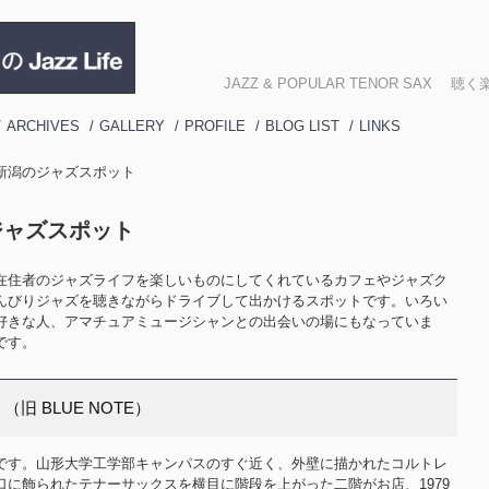
JAZZ & POPULAR TENOR SA
ARCHIVES
GALLERY
PROFILE
BLOG LIST
LINKS
形・新潟のジャズスポット
のジャズスポット
在住者のジャズライフを楽しいものにしてくれているカフェやジャズク
んびりジャズを聴きながらドライブして出かけるスポットです。いろい
好きな人、アマチュアミュージシャンとの出会いの場にもなっていま
です。
own （旧 BLUE NOTE）
です。山形大学工学部キャンパスのすぐ近く、外壁に描かれたコルトレ
に飾られたテナーサックスを横目に階段を上がった二階がお店、1979