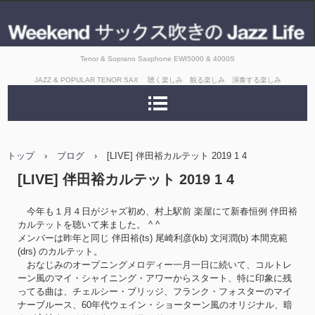
Tenor & Soprano Saxphone EWI5000 & 4000S
JAZZ & POPULAR TENOR SAX 聴く楽しみ 観る楽しみ 演奏する楽しみ
トップ
›
ブログ
›
[LIVE] 伴田裕カルテット 2019 1 4
[LIVE] 伴田裕カルテット 2019 1 4
今年も１月４日がジャズ初め、村上駅前 楽屋にて新春恒例 伴田裕
カルテットを聴いて来ました。 ^ ^
メンバーは昨年と同じ 伴田裕(ts) 尾崎利彦(kb) 文河潤(b) 本間克範
(drs) のカルテット。
おなじみのオープニングメロディー一月一日に続いて、コルトレ
ーン風のマイ・シャイニング・アワーからスタート、特に印象に残
ってる曲は、チェルシー・ブリッジ、フランク・フォスターのマイ
ナーブルース、60年代ウェイン・ショーターン風のオリジナル、暗