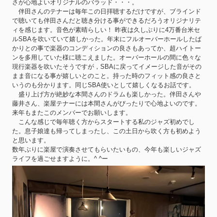
さが心地よいオリジナルのバラッド・・・。
伴田さんのテナーは毎年この日拝聴するだけですが、ブラインド
で聴いても伴田さんだと聴き分ける事ができるだろうオリジナリテ
ィを感じます。音色が素晴らしい！ 昨夜は久しぶりに4万番台米セ
ルSBAを吹いていて嬉しかった。年末にフルオーバーホールしたば
かりとの事で楽器のコンディションの良さもあってか、超ハイトー
ンを多用していた様に聴こえました。オーバーホールの間に色々な
現行楽器を吹いたそうですが，SBAに戻ってイメージした音がその
まま音になる事が嬉しいとのこと。持った時のフィット感の良さと
いうのも分かります。同じSBA使いとして嬉しくなるお話です。
盛り上げ方が絶妙な本間さんのドラムも楽しかった。伴田さんや
藤井さん、楽屋テナーには本間さんがぴったりで心地よいのです。
来年もまたこのメンバーでお願いします。
こんな感じで毎年聴く方からスタートする私のジャズ初めでし
た。息子娘達も帰ってしまったし、この土日から吹く方も初めよう
と思います。
数年ぶりに楽屋で演奏させてもらいたいもの、今年も楽しいジャズ
ライフを過ごせますように。^ ^ー