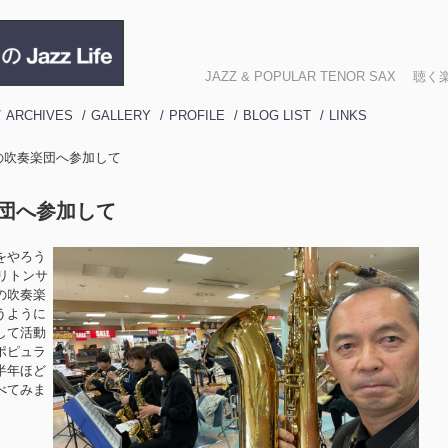
JAZZ & POPULAR TENOR SA
ARCHIVES
GALLERY
PROFILE
BLOG LIST
LINKS
地元の吹奏楽団へ参加して
奏楽団へ参加して
をやろう
バリトンサ
の吹奏楽
うように
して活動
ポピュラ
半年ほど
べてみま