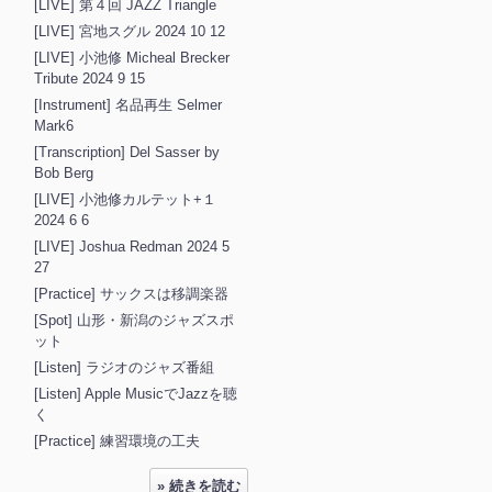
[LIVE] 第４回 JAZZ Triangle
[LIVE] 宮地スグル 2024 10 12
[LIVE] 小池修 Micheal Brecker
Tribute 2024 9 15
[Instrument] 名品再生 Selmer
Mark6
[Transcription] Del Sasser by
Bob Berg
[LIVE] 小池修カルテット+１
2024 6 6
[LIVE] Joshua Redman 2024 5
27
[Practice] サックスは移調楽器
[Spot] 山形・新潟のジャズスポ
ット
[Listen] ラジオのジャズ番組
[Listen] Apple MusicでJazzを聴
く
[Practice] 練習環境の工夫
» 続きを読む