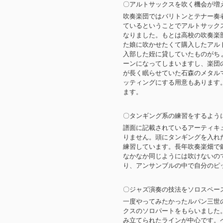
〇アルトサックスを吹く機会が増
吹奏楽団ではバリトンとテナー奏
ているということでアルトサック
なりました。もとは高校の吹奏楽
た娘に吹かせたくて購入したアル
入部した姪に貸していたものがち
ーンになってしまいますし、楽団
が長く眠らせていた石森のメタル
ッティングにする用意もあります
ます。
〇タンギング系の練習をするよう
譜面に記載されているアーティキ
りません。頭にタンギングを入れ
練習しています。長年吹奏楽畑で
なかなか同じようには吹けないの
り、アンサンブルの中で自分のピ
〇ジャズ演奏の技法をソロスペー
一度やってみたかったルパン三世
クスのソロパートをもらいました
み立てられたラインが中心です。