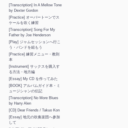
[Transcription] In A Mellow Tone
by Dexter Gordon
[Practice] オーバートーンでス
ケールを吹く練習
[Transcription] Song For My
Father by Joe Henderson
[Play] ジャムセッションへ行こ
う・バンドを組もう
[Practice] 練習メニュー・教則
本
[Instrument] サックスを購入す
る方法・地方編
[Essay] My CD を作ってみた
[BOOK] アルバムガイド本・ミ
ュージシャンの伝記
[Transcription] No More Blues
by Harry Alen
[CD] Dear Friends / Takuo Kon
[Essay] 地元の吹奏楽団へ参加
して