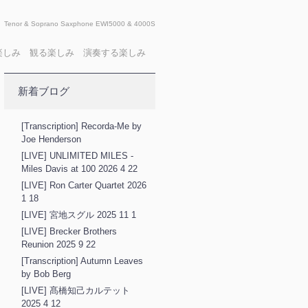
Tenor & Soprano Saxphone EWI5000 & 4000S
X 聴く楽しみ 観る楽しみ 演奏する楽しみ
新着ブログ
[Transcription] Recorda-Me by
Joe Henderson
[LIVE] UNLIMITED MILES -
Miles Davis at 100 2026 4 22
[LIVE] Ron Carter Quartet 2026
1 18
[LIVE] 宮地スグル 2025 11 1
[LIVE] Brecker Brothers
Reunion 2025 9 22
[Transcription] Autumn Leaves
by Bob Berg
[LIVE] 髙橋知己カルテット
2025 4 12