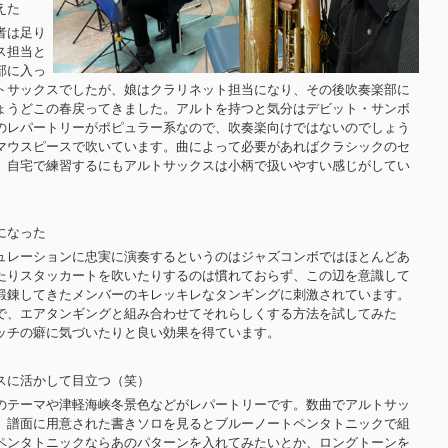
えた
者は足り
ス担当と
部に入っ
トサックスでしたが、娘はクラリネット担当になり、その後吹奏楽部に
ょうどこの春戻ってきました。アルトを持つと気分はデビット・サンボ
のレパートリーがポピュラー系なので、吹奏楽向けではないのでしょう
マウスピースで吹いています。曲によって必要があればクラシックのセ
。自宅で練習するにもアルトサックスは小柄で扱いやすい感じがしてい
になった
ュレーションに忠実に演奏するというのはジャズコンボではほとんどあ
たりスタッカートを吹いたりするのは慣れておらず、この辺を意識して
鍛錬してきたメンバーのキレッキレなタンギングに刺激されています。
で、エアタンギングと組み合わせてそれらしくする方法を試してみた
ッチの癖に気づいたりと良い効果を得ています。
スに活かして目立つ（笑）
のテーマや津軽海峡冬景色などがレパートリーです。数曲でアルトサッ
。譜面に用意された書きソロを見るとブルーノートペンタトニックで組
ペンタトニックならあのパターンを入れてみたいとか、ロングトーンを