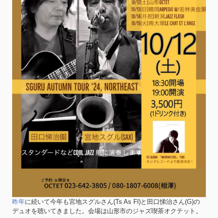
昨年
に続いて今年も宮地スグルさん(Ts As Fl)と田口悌治さん(G)の
デュオを聴いてきました。会場は山形市のジャズ喫茶オクテット。