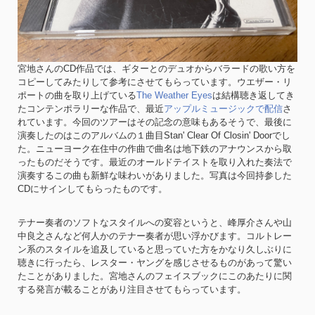
宮地さんのCD作品では、ギターとのデュオからバラードの歌い方を
コピーしてみたりして参考にさせてもらっています。ウエザー・リ
ポートの曲を取り上げている
The Weather Eyes
は結構聴き返してき
たコンテンポラリーな作品で、最近
アップルミュージックで配信
さ
れています。今回のツアーはその記念の意味もあるそうで、最後に
演奏したのはこのアルバムの１曲目Stan' Clear Of Closin' Doorでし
た。ニューヨーク在住中の作曲で曲名は地下鉄のアナウンスから取
ったものだそうです。最近のオールドテイストを取り入れた奏法で
演奏するこの曲も新鮮な味わいがありました。写真は今回持参した
CDにサインしてもらったものです。
テナー奏者のソフトなスタイルへの変容というと、峰厚介さんや山
中良之さんなど何人かのテナー奏者が思い浮かびます。コルトレー
ン系のスタイルを追及していると思っていた方をかなり久しぶりに
聴きに行ったら、レスター・ヤングを感じさせるものがあって驚い
たことがありました。宮地さんのフェイスブックにこのあたりに関
する発言が載ることがあり注目させてもらっています。