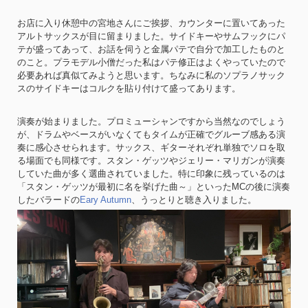
お店に入り休憩中の宮地さんにご挨拶、カウンターに置いてあった
アルトサックスが目に留まりました。サイドキーやサムフックにパ
テが盛ってあって、お話を伺うと金属パテで自分で加工したものと
のこと。プラモデル小僧だった私はパテ修正はよくやっていたので
必要あれば真似てみようと思います。ちなみに私のソプラノサック
スのサイドキーはコルクを貼り付けて盛ってあります。
演奏が始まりました。プロミューシャンですから当然なのでしょう
が、ドラムやベースがいなくてもタイムが正確でグルーブ感ある演
奏に感心させられます。サックス、ギターそれぞれ単独でソロを取
る場面でも同様です。スタン・ゲッツやジェリー・マリガンが演奏
していた曲が多く選曲されていました。特に印象に残っているのは
「スタン・ゲッツが最初に名を挙げた曲～」といったMCの後に演奏
したバラードの
Eary Autumn
、うっとりと聴き入りました。