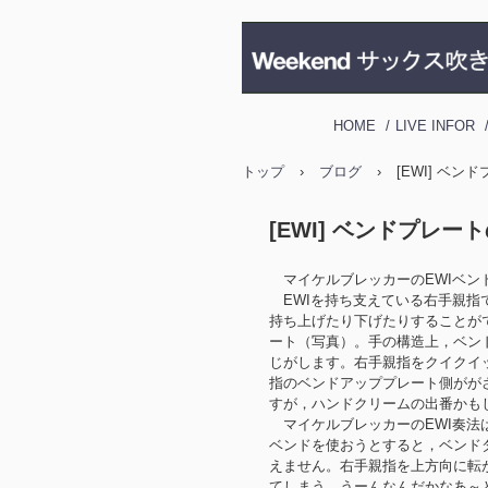
HOME
LIVE INFOR
トップ
›
ブログ
›
[EWI] ベ
[EWI] ベンドプレー
マイケルブレッカーのEWIベン
EWIを持ち支えている右手親指
持ち上げたり下げたりすることが
ート（写真）。手の構造上，ベン
じがします。右手親指をクイクイ
指のベンドアッププレート側がが
すが，ハンドクリームの出番かも
マイケルブレッカーのEWI奏法はベンド
ベンドを使おうとすると，ベンド
えません。右手親指を上方向に転
てしまう。うーんなんだかなあ～