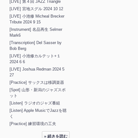
[LIVE] 第４回 JAZZ Triangle
[LIVE] 宮地スグル 2024 10 12
[LIVE] 小池修 Micheal Brecker
Tribute 2024 9 15
[Instrument] 名品再生 Selmer
Mark6
[Transcription] Del Sasser by
Bob Berg
[LIVE] 小池修カルテット+１
2024 6 6
[LIVE] Joshua Redman 2024 5
27
[Practice] サックスは移調楽器
[Spot] 山形・新潟のジャズスポ
ット
[Listen] ラジオのジャズ番組
[Listen] Apple MusicでJazzを聴
く
[Practice] 練習環境の工夫
» 続きを読む