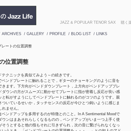
JAZZ & POPULAR TENOR SA
ARCHIVES
GALLERY
PROFILE
BLOG LIST
LINKS
ンドプレートの位置調整
トの位置調整
ドテクニックを真似てみよう～の続きです。
でベンドプレートに触れることで，ギターのチョーキングのように音を
できます。下方向がベンドダウンプレート，上方向がベンドアッププレ
ドダウンの方がスムーズに動かせてプレートに指が密着し反応が良い感
ッと転がすようにしてベンドプレートに触れるのがコツのようです。親
さついているせいか，タッチセンスの反応が今ひとつ鈍いように感じま
しれません。
アップを多用するのが特徴とのこと。In A Sentimental Moodで
ダウンはまあそれらしくなるものの，ベンドアップがいま一つ上手く使
がそうとすると他の指もそれに引きずられ，次の音に繋げられなくなっ
というとき，「ベンドプレートの位置調整を・・・ 。」との知人のアド