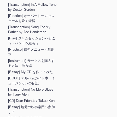
[Transcription] In A Mellow Tone
by Dexter Gordon
[Practice] オーバートーンでス
ケールを吹く練習
[Transcription] Song For My
Father by Joe Henderson
[Play] ジャムセッションへ行こ
う・バンドを組もう
[Practice] 練習メニュー・教則
本
[Instrument] サックスを購入す
る方法・地方編
[Essay] My CD を作ってみた
[BOOK] アルバムガイド本・ミ
ュージシャンの伝記
[Transcription] No More Blues
by Harry Alen
[CD] Dear Friends / Takuo Kon
[Essay] 地元の吹奏楽団へ参加
して