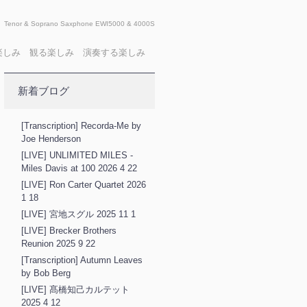
Tenor & Soprano Saxphone EWI5000 & 4000S
X 聴く楽しみ 観る楽しみ 演奏する楽しみ
新着ブログ
[Transcription] Recorda-Me by
Joe Henderson
[LIVE] UNLIMITED MILES -
Miles Davis at 100 2026 4 22
[LIVE] Ron Carter Quartet 2026
1 18
[LIVE] 宮地スグル 2025 11 1
[LIVE] Brecker Brothers
Reunion 2025 9 22
[Transcription] Autumn Leaves
by Bob Berg
[LIVE] 髙橋知己カルテット
2025 4 12