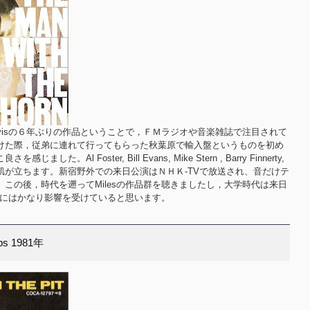
s Davisの６年ぶりの作品ということで，ＦＭラジオや音楽雑誌で注目されて
けた際，従弟に連れて行ってもらった秋葉原で輸入盤というものを初め
。Al Foster, Bill Evans, Mike Stern , Barry Finnerty,
いても鳥肌が立ちます。新宿野外での来日公演はＮＨＫ-TVで放送され、音だけテ
この後，時代を遡ってMilesの作品群を聴きましたし，大学時代は来日
音楽にはかなり影響を受けていると思います。
eps 1981年