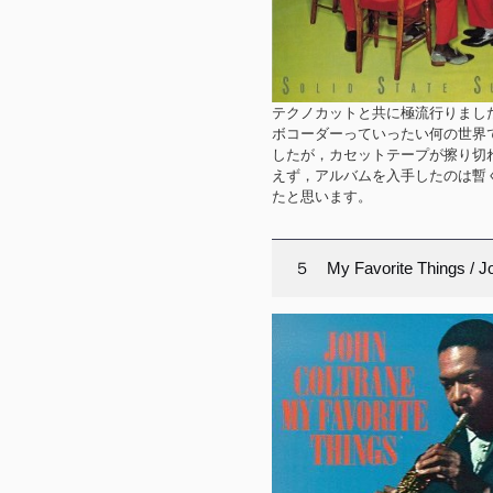
テクノカットと共に極流行りまし
ボコーダーっていったい何の世界
したが，カセットテープが擦り切
えず，アルバムを入手したのは暫
たと思います。
５ My Favorite Things / J