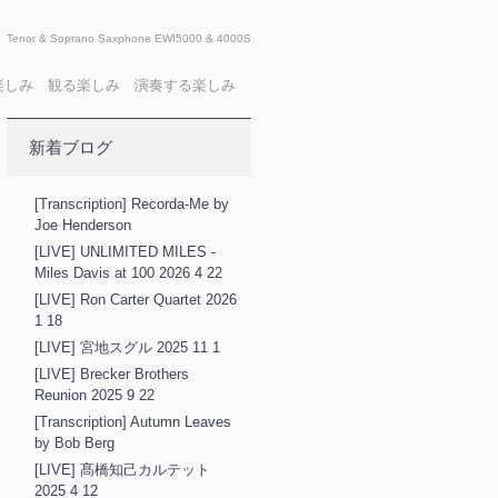
Tenor & Soprano Saxphone EWI5000 & 4000S
X 聴く楽しみ 観る楽しみ 演奏する楽しみ
新着ブログ
[Transcription] Recorda-Me by
Joe Henderson
[LIVE] UNLIMITED MILES -
Miles Davis at 100 2026 4 22
[LIVE] Ron Carter Quartet 2026
1 18
[LIVE] 宮地スグル 2025 11 1
[LIVE] Brecker Brothers
Reunion 2025 9 22
[Transcription] Autumn Leaves
by Bob Berg
[LIVE] 髙橋知己カルテット
2025 4 12