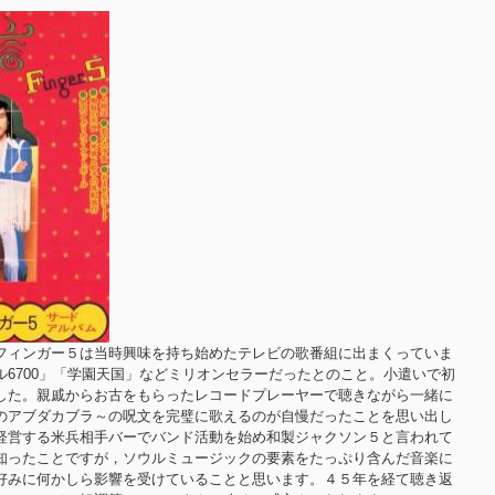
フィンガー５は当時興味を持ち始めたテレビの歌番組に出まくっていま
6700」「学園天国」などミリオンセラーだったとのこと。小遣いで初
した。親戚からお古をもらったレコードプレーヤーで聴きながら一緒に
のアブダカブラ～の呪文を完璧に歌えるのが自慢だったことを思い出し
経営する米兵相手バーでバンド活動を始め和製ジャクソン５と言われて
知ったことですが，ソウルミュージックの要素をたっぷり含んだ音楽に
好みに何かしら影響を受けていることと思います。４５年を経て聴き返