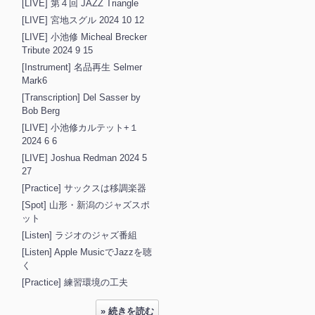
[LIVE] 第４回 JAZZ Triangle
[LIVE] 宮地スグル 2024 10 12
[LIVE] 小池修 Micheal Brecker
Tribute 2024 9 15
[Instrument] 名品再生 Selmer
Mark6
[Transcription] Del Sasser by
Bob Berg
[LIVE] 小池修カルテット+１
2024 6 6
[LIVE] Joshua Redman 2024 5
27
[Practice] サックスは移調楽器
[Spot] 山形・新潟のジャズスポ
ット
[Listen] ラジオのジャズ番組
[Listen] Apple MusicでJazzを聴
く
[Practice] 練習環境の工夫
» 続きを読む