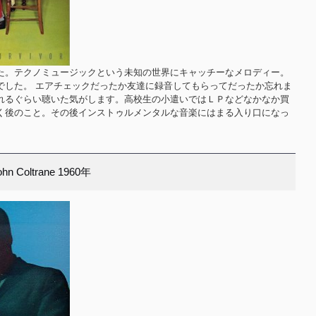
た。テクノミュージックという未知の世界にキャッチーなメロディー。
でした。 エアチェックだったか友達に録音してもらってだったか忘れま
れるぐらい聴いた気がします。高校生の小遣いではＬＰなどなかなか買
く後のこと。その後インストゥルメンタルな音楽にはまる入り口になっ
ohn Coltrane 1960年