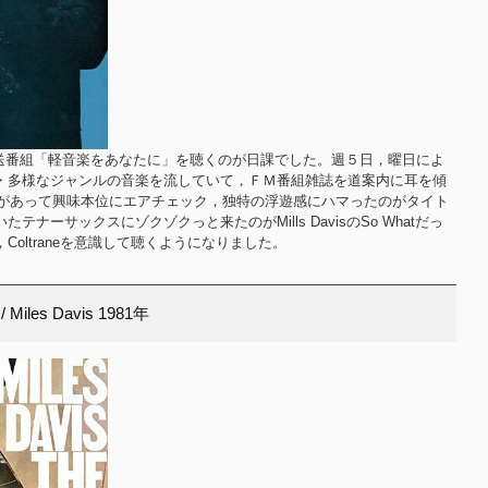
放送番組「軽音楽をあなたに」を聴くのが日課でした。週５日，曜日によ
・多様なジャンルの音楽を流していて，ＦＭ番組雑誌を道案内に耳を傾
ane特集があって興味本位にエアチェック，独特の浮遊感にハマったのがタイト
ナーサックスにゾクゾクっと来たのがMills DavisのSo Whatだっ
oltraneを意識して聴くようになりました。
/ Miles Davis 1981年