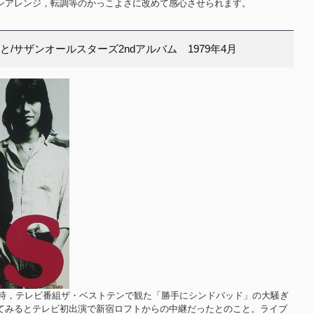
ンアレンジ，転調等のかっこよさに改めて感心させられます。
と/サザンオールスターズ2ndアルバム 1979年4月
の時，テレビ番組ザ・ベストテンで観た「勝手にシンドバッド」の大騒ぎ
てみるとテレビ初出演で新宿ロフトからの中継だったとのこと。ライブ