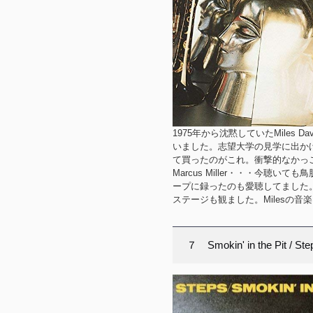
1975年から沈黙していたMile
いました。志望大学の見学に出か
て買ったのがこれ。衝撃的なかっこ良さを感じました
Marcus Miller・・・今聴
ープに録ったのも愛聴してました。
ステージも観ました。Milesの
７ Smokin' in the Pit / St