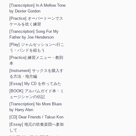
[Transcription] In A Mellow Tone
by Dexter Gordon
[Practice] オーバートーンでス
ケールを吹く練習
[Transcription] Song For My
Father by Joe Henderson
[Play] ジャムセッションへ行こ
う・バンドを組もう
[Practice] 練習メニュー・教則
本
[Instrument] サックスを購入す
る方法・地方編
[Essay] My CD を作ってみた
[BOOK] アルバムガイド本・ミ
ュージシャンの伝記
[Transcription] No More Blues
by Harry Alen
[CD] Dear Friends / Takuo Kon
[Essay] 地元の吹奏楽団へ参加
して