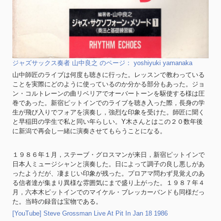
ジャズサックス奏者 山中良之 のページ： yoshiyuki yamanaka
山中師匠のライブは何度も聴きに行った。レッスンで教わっている
ことを実際にどのように使っているのか分かる部分もあった。ジョ
ン・コルトレーンの曲リベリアでオーバートーンを駆使する様は圧
巻であった。新宿ピットインでのライブを聴き入った際，長身の学
生が飛び入りでフォアを演奏し，強烈な印象を受けた。師匠に聞く
と早稲田の学生で私と同い年らしい。Y木さんとはこの２０数年後
に新潟で再会し一緒に演奏させてもらうことになる。
１９８６年１月，ステーブ・グロスマンが来日，新宿ピットインで
日本人ミュージシャンと演奏した。日によって調子の良し悪しがあ
ったようだが、凄まじい印象が残った。プロアマ問わず見覚えのあ
る信者達が集まり異様な雰囲気にまで盛り上がった。１９８７年４
月，六本木ピットインでのマイケル・ブレッカーバンドも同様だっ
た。当時の録音は宝物である。
[YouTube] Steve Grossman Live At Pit In Jan 18 1986