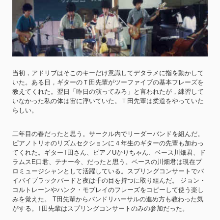
当初，アドリブはそこのキーだけ意識してデタラメに指を動かして
いた。ある日，ギターのＴ田先輩がツーファイブの基本フレーズを
教えてくれた。翌日「昨日の演ってみろ」と言われたが，練習して
いなかった私の体は宙に浮いていた。Ｔ田先輩は柔道をやっていた
らしい。
二年目の春だったと思う。サークル内でリーダーバンドを組んだ。
ピアノトリオのリズムセクションに４年生のギターの先輩も加わっ
てくれた。ギターT田さん、ピアノUかりちゃん、ベース川畑君、ド
ラムスE口君、テナー今、だったと思う。ベースの川畑君は現在プ
ロミュージシャンとして活躍している。スプリングコンサートでバ
イバイブラックバードと夜は千の目を持つに取り組んだ。 ジョン・
コルトレーンやハンク・モブレイのフレーズをコピーして使う楽し
みを覚えた。 T田先輩からバンドリハーサルの進め方も教わった気
がする。T田先輩はスプリングコンサートのみの参加だった。