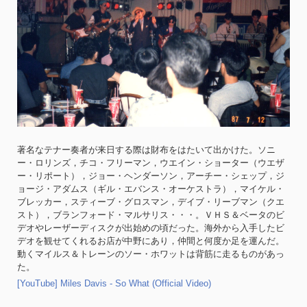
著名なテナー奏者が来日する際は財布をはたいて出かけた。ソニ
ー・ロリンズ，チコ・フリーマン，ウエイン・ショーター（ウエザ
ー・リポート），ジョー・ヘンダーソン，アーチー・シェップ，ジ
ョージ・アダムス（ギル・エバンス・オーケストラ），マイケル・
ブレッカー，スティーブ・グロスマン，デイブ・リーブマン（クエ
スト），ブランフォード・マルサリス・・・。ＶＨＳ＆ベータのビ
デオやレーザーディスクが出始めの頃だった。海外から入手したビ
デオを観せてくれるお店が中野にあり，仲間と何度か足を運んだ。
動くマイルス＆トレーンのソー・ホワットは背筋に走るものがあっ
た。
[YouTube] Miles Davis - So What (Official Video)