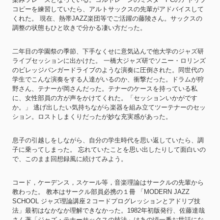
コピーを練習していたら、アルトサックスの先輩がアドバイスして
くれた。 現在、熱帯JAZZ楽団等でご活躍の藤陵さん。サックスの
調整の状態もひと吹きで分かる凄い方だった。
二年目の学園祭の季節、下手なくせに意気込んで他大学のジャズ研
ライブセッションに出かけた。 一橋大ジャズ研でソニー・ロリンズ
のビレッジバンガードライブのような演奏に圧倒された。同世代の
学生でこんな演奏をする人達がいるのか、衝撃だった。ドラムが狩
野さん、テナーが岡さんだった。テナーのケースを持っている私
に、女性部員の方が声をかけてくれた。「セッションいかがです
か。」 逃げ出したい気持ちながら楽器を組み立てツーテナーのセッ
ション。ロストしまくりだったが妙な充実感があった。
息子の引越しをしながら、自分の学生時代を思い返していたら、調
子に乗ってしまった。 忘れていたことを思い出したりして面白いの
で、このまま回想録風に続けてみよう。
コード，ケーデンス，スケール等，音楽理論はサークルの先輩から
教わった。 教本はサークル部員必携の１冊 「MODERN JAZZ
SCHOOL ジャズ理論講座２コードプログレッションとアドリブ技
法」最初はなかなか理解できなかった。1982年初版発行、佐藤達哉
さん著「ジャズ・テナーサックスの技法」はあの頃一番お世話にな