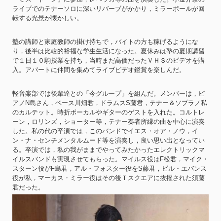
ライブでのテナーソロに深いリバーブがかかり，ミラーボールが回
転する光景が懐かしい。
塾の講師と家庭教師の掛け持ちで，バイトの方も稼げるようにな
り，後半は比較的裕福な学生生活になった。夏休みは塾の夏期講習
で１日１０駒授業を持ち，当時まだ高価だったＶＨＳのビデオを購
入。アパートに仲間を集めてライブビデオ鑑賞を楽しんだ。
軽音楽部では後輩達との「今グループ」を組んだ。メンバーは，ピ
アノN島さん，ベース川畑君，ドラムスS藤君，テナー＆ソプラノ私
のカルテット。時折ボーカルやギターのゲストを入れた。コルトレ
ーン，ロリンズ，ショーター等，テナー奏者所縁の曲を中心に演奏
した。私の代の卒演では，このバンドでイエス・オア・ノウ，イ
ン・ナ・センチメンタルムード等を演奏し，良い思い出となってい
る。卒演では，私の我がままでやってみたかったエレクトリックマ
イルスバンドも実現させてもらった。マイルス役はF松君，マイク・
スターン役がF島君，アル・フォスター役をS藤君，ビル・エバンス
役が私，マーカス・ミラー役はその後Ｔスクエアに抜擢された須藤
君だった。