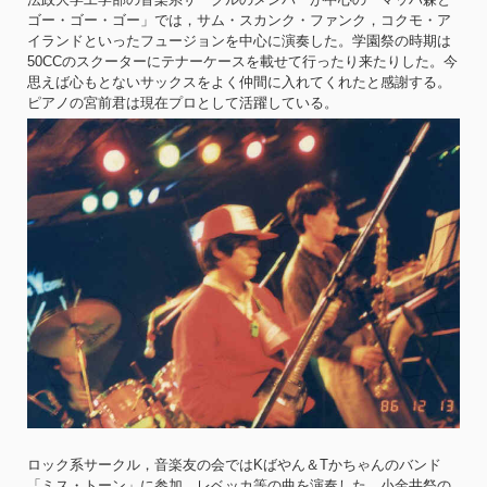
ゴー・ゴー・ゴー」では，サム・スカンク・ファンク，コクモ・ア
イランドといったフュージョンを中心に演奏した。学園祭の時期は
50CCのスクーターにテナーケースを載せて行ったり来たりした。今
思えば心もとないサックスをよく仲間に入れてくれたと感謝する。
ピアノの宮前君は現在プロとして活躍している。
ロック系サークル，音楽友の会ではKばやん＆Tかちゃんのバンド
「ミス・トーン」に参加，レベッカ等の曲を演奏した。小金井祭の