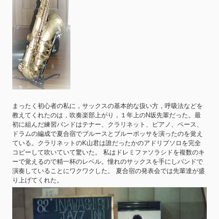
まったく初心者の私に，サックスの基本的な扱い方，呼吸法などを
教えてくれたのは，吹奏楽部上がり，１年上のN坂先輩だった。最
初に組んだ練習バンドはテナー、クラリネット、ピアノ、ベース、
ドラムの編成で夏合宿でブルースとブルーボッサを演ったのを覚え
ている。クラリネットのK山君は誰だったかのアドリブソロを完全
コピーして吹いていて驚いた。 私はドレミファソラシドを複数のキ
ーで覚えるので精一杯のレベル。憧れのサックスを手にしバンドで
演奏していることにワクワクした。 夏合宿の発表会では先輩達が盛
り上げてくれた。