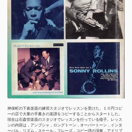
神保町の下倉楽器の練習スタジオでレッスンを受けた。１０円コピ
ーの店で大量の手書きの楽譜をコピーすることからスタートした。
現在は石森管楽器のスタジオでレッスンを行っている様子。レッス
ンの内容は，アンブシャ，ロングトーン，オーバートーン，インタ
ーバル，リズム，スケール，フレーズ，コピー譜の演奏，アドリブ