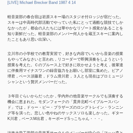
[LIVE] Michael Brecker Band 1987 4 14
軽音楽部の春合宿は岩原スキー場のスタジオ付ロッジが宿だった。
スキーは中高時代部活動でやっていた私にとって過酷な競技でしか
なかったが，都会の人たちには華やかなリゾート感覚があることを
知り新鮮だった。軽音楽部のメンバー何人かを蔵王スキーに案内し
たこともあり思い出深い。
立川市の小学校での教育実習で，好きな内容でいいから音楽の授業
もやってみなさいと言われ，リコーダーで即興演奏をしようという
授業を考えた。Ｃのブルース上で好きに吹かせようと考え，後輩達
に伴奏用マイナスワンの録音協力をお願いし部室に集めた。ピアノ
堺君，ベース須藤君，ドラム滑川君，３人とも現在はプロミュージ
シャンという贅沢メンバーだった。
３年目ぐらいからだったか，学内外の他音楽サークルでも演奏する
機会に恵まれた。モダンフォークの「貫井北町ベイブルースバン
ド」では，ドゥー・ビー・ブラザーズのロングトレイン・ランニン
グ等を演った。悲しい色やねのサックスソロも楽しかった。ギター
K川君，ベースM出君，キーボードSっこちゃん・・・。
法政大学工学部の音楽系サークルのメンバーが中心の「マッハ森と