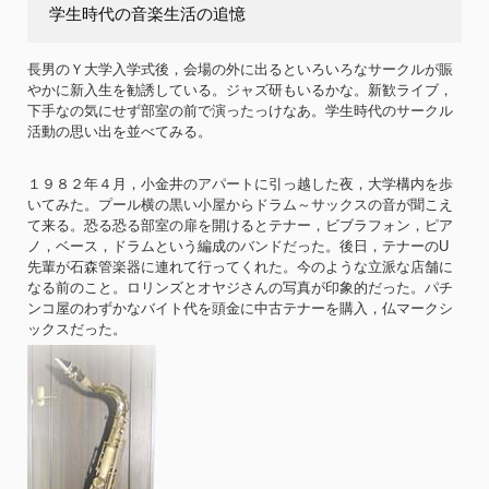
学生時代の音楽生活の追憶
長男のＹ大学入学式後，会場の外に出るといろいろなサークルが賑
やかに新入生を勧誘している。ジャズ研もいるかな。新歓ライブ，
下手なの気にせず部室の前で演ったっけなあ。学生時代のサークル
活動の思い出を並べてみる。
１９８２年４月，小金井のアパートに引っ越した夜，大学構内を歩
いてみた。プール横の黒い小屋からドラム～サックスの音が聞こえ
て来る。恐る恐る部室の扉を開けるとテナー，ビブラフォン，ピア
ノ，ベース，ドラムという編成のバンドだった。後日，テナーのU
先輩が石森管楽器に連れて行ってくれた。今のような立派な店舗に
なる前のこと。ロリンズとオヤジさんの写真が印象的だった。パチ
ンコ屋のわずかなバイト代を頭金に中古テナーを購入，仏マークシ
ックスだった。