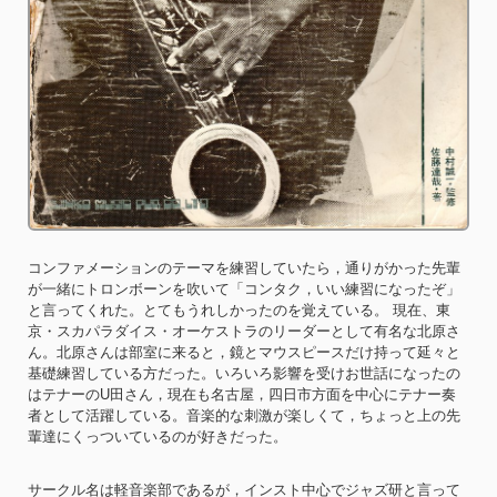
コンファメーションのテーマを練習していたら，通りがかった先輩
が一緒にトロンボーンを吹いて「コンタク，いい練習になったぞ」
と言ってくれた。とてもうれしかったのを覚えている。 現在、東
京・スカパラダイス・オーケストラのリーダーとして有名な北原さ
ん。北原さんは部室に来ると，鏡とマウスピースだけ持って延々と
基礎練習している方だった。いろいろ影響を受けお世話になったの
はテナーのU田さん，現在も名古屋，四日市方面を中心にテナー奏
者として活躍している。音楽的な刺激が楽しくて，ちょっと上の先
輩達にくっついているのが好きだった。
サークル名は軽音楽部であるが，インスト中心でジャズ研と言って