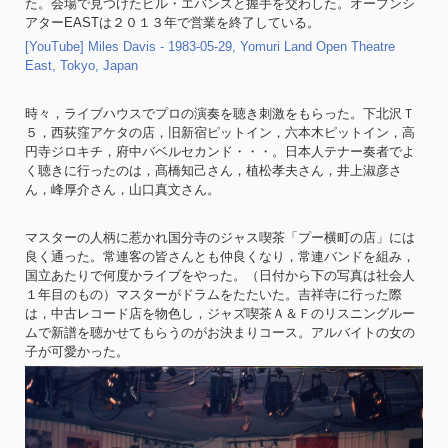
た。会場で見つけたビル・エバンスと握手を交わした。オープンシ
アターEASTは２０１３年で営業を終了している。
[YouTube] Miles Davis - 1983-05-29, Yomuri Land Open Theatre
East, Tokyo, Japan
時々，ライブハウスでプロの演奏を聴き刺激をもらった。下北沢Ｔ
５，西荻窪アケタの店，旧新宿ピットイン，六本木ピットイン，高
円寺ジロキチ，府中バベルセカンド・・・。日本人テナー奏者でよ
く聴きに行ったのは，髙橋知己さん，植松孝夫さん，井上淑彦さ
ん，峰厚介さん，山口真文さん。
マスターの人柄に惹かれ国分寺のジャス喫茶「プー横町の店」には
良く通った。常連客の皆さんとも仲良くなり，常連バンドを組み，
国立あたりで何度かライブをやった。（日付から下の写真は社会人
１年目のもの）マスターがドラムをたたいた。吉祥寺に行った際
は，中古レコード店を物色し，ジャズ喫茶Ａ＆Ｆのリスニングルー
ムで新譜を聴かせてもらうのがお決まりコース。アルバイトの女の
子が可愛かった。