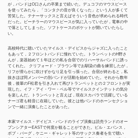
が，バンドはO口さんの卒業まで続いた。デュコフのマウスピース
を使ってみたら，「コンタクの音が良くなった」という人が多くて
苦笑した。テナーサックスと言えばそういう音色が求められる時代
だった。ビーチラーのマウスピースが気に入っていたが，電車の中
で落としてしまった。ソフトケースのポケットが開いていたらし
い。
高校時代に聴いていたマイルス・デイビスからジャズに入ったこと
もあって，２フロントバンドに憧れていた。トランペットのH野さ
んが，楽器始めて１年ほどの私を合宿でのリハーサルバンドに誘っ
てくれた。 クリフォード・ブラウン等でお馴染の曲を練習したが，
リフが滑らかに吹けずかなり足を引っ張った。合宿が終わると，私
抜きほぼ同メンバーの別バンドが活動を始めていた。それから数年
後，後輩のF松君を引き入れて再びトランペットとの２フロントが実
現した。イフ・アイ・ワー・ベル等でマイルスクインテットの気分
を楽しんだ。トランペットと言えば，現在スカパラで活躍している
ナーゴ君も軽音に在籍していた。彼とは他バンドのホーンセクショ
ンで一緒に演奏したことがあった。
本家マイルス・デイビス・バンドのライブ演奏は読売ランドのオー
プンシアターEASTで何度か観ることができた。ビル・エバンス，
ボブ・バーグ，ケニー・ギャレット等のサックス奏者を生で聴い