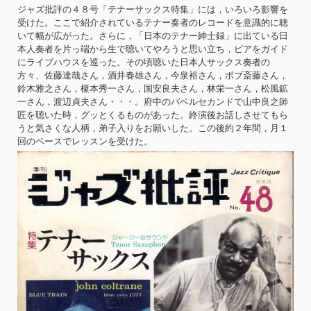
ジャズ批評の４８号「テナーサックス特集」には，いろいろ影響を
受けた。ここで紹介されているテナー奏者のレコードを意識的に聴
いて幅が広がった。さらに，「日本のテナー紳士録」に出ている日
本人奏者を片っ端から生で聴いてやろうと思い立ち，ピアをガイド
にライブハウスを巡った。その頃聴いた日本人サックス奏者の
方々、佐藤達哉さん，酒井春雄さん，今泉裕さん，ボブ斎藤さん，
鈴木雅之さん，榎本秀一さん，国安良夫さん，林栄一さん，松風鉱
一さん，渡辺貞夫さん・・・。府中のバベルセカンドで山中良之師
匠を聴いた時，グッとくるものがあった。終演後お話しさせてもら
うと気さくな人柄，弟子入りをお願いした。この後約２年間，月１
回のペースでレッスンを受けた。