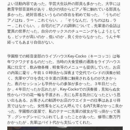
よい活動内容であった。学芸大生以外の部員も多かった。大学には
教育学部音楽科があり，幼少の頃からピアノ等に触れている部員も
多かった。絶対音感というものの存在を初めて知った。「うちのピ
アノはね，ラー，これぐらい。」「そうなんだ。うちのはね，ラ
ー，これぐらい。」自宅のピアノの調律について，先輩達の会話は
驚異の世界だった。自分のサックスのチューニングをしようとして
も，ピッチが高いのか，低いのか，良く分からなかった。うん十年
経ってもあまり自信がない。
学園祭での軽音楽部のライブハウスKey-Cocko（キーコッコ）は毎
年ワクワクするものだった。当時の大食堂横の通路をライブハウス
風に仕立て，飲み物各種，軽食等のメニューも提供していた。お店
の内装に凝り，午前１０時頃から深夜まで交代でバンドの演奏が続
く。先輩やプロを含むＯＢ達の演奏に触発されるものが大きかっ
た。夜のセッションも学外からの参加が多かった。３年目だった
か，４年目だったか忘れたが，Key-Cockoでの演奏後，見知らぬ女
性からバラの花一輪を手渡され，天にも昇る気分になったという思
い出もある。お客さんの勧誘やお店のウエイターの仕事はあまり得
意ではなかった。女性客をどんどん呼んでくる内T先輩がかっこ良か
った。学園祭の楽屋で、私のテナーに先輩の彼女が引っ掛かって落
下，グシャグシャにつぶれてしまったことがあった。修理に数万円
かかったが，先輩はバイト代から支払ってくれた。