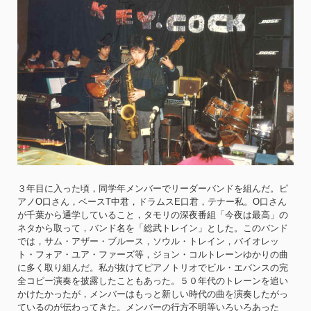
３年目に入った頃，同学年メンバーでリーダーバンドを組んだ。ピ
アノO口さん，ベースT中君，ドラムスE口君，テナー私。O口さん
が千葉から通学していること，タモリの深夜番組「今夜は最高」の
ネタから取って，バンド名を「総武トレイン」とした。このバンド
では，サム・アザー・ブルース，ソウル・トレイン，バイオレッ
ト・フォア・ユア・ファーズ等，ジョン・コルトレーンゆかりの曲
に多く取り組んだ。私が抜けてピアノトリオでビル・エバンスの完
全コピー演奏を披露したこともあった。５０年代のトレーンを追い
かけたかったが，メンバーはもっと新しい時代の曲を演奏したがっ
ているのが伝わってきた。メンバーの行方不明等いろいろあった