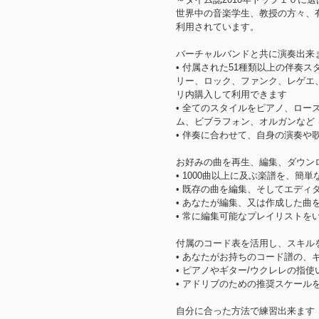
世界中の音楽学生、教授の方々、有名なバーク
利用されています。
バーチャルバンドと共に演奏出来
• 付属された51種類以上の伴奏
リー、ロック、ファンク、レゲエ
リ内購入して利用できます
• 全てのスタイルをピアノ、ロ
ム、ビブラフォン、オルガンなど
• 伴奏に合わせて、自身の演奏や
お好みの曲を再生、編集、ダウン
• 1000曲以上に及ぶ楽譜を、
• 既存の曲を編集、そしてエデ
• あなたが編集、又は作成した曲
• 常に編集可能なプレイリストを
付属のコード表を活用し、スキル
• あなたがお持ちのコード譜の、
• ピアノやギター/ウクレレの指
• アドリブのための推奨スケール
自分に合った方法で練習出来ます