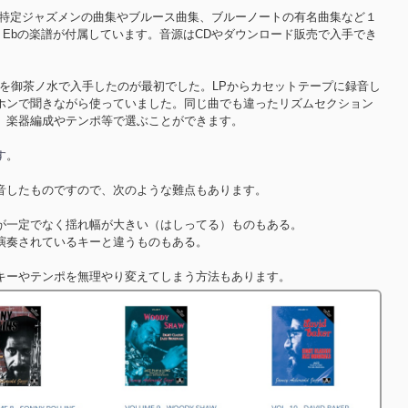
 Rollinsなど特定ジャズメンの曲集やブルース曲集、ブルーノートの有名曲集など１
b・Ebの楽譜が付属しています。音源はCDやダウンロード販売で入手でき
ane特集を御茶ノ水で入手したのが最初でした。LPからカセットテープに録音し
ホンで聞きながら使っていました。同じ曲でも違ったリズムセクション
、楽器編成やテンポ等で選ぶことができます。
す
。
音したものですので、次のような難点もあります。
が一定でなく揺れ幅が大きい（はしってる）ものもある。
演奏されているキーと違うものもある。
キーやテンポを無理やり変えてしまう方法もあります。