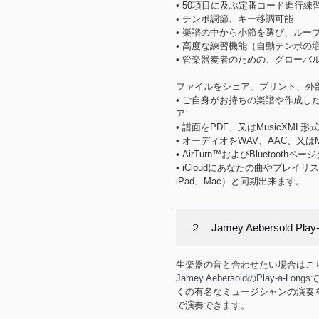
• 50項目に及ぶ定番コード進行練
• テンポ調節、キー移調可能
• 楽譜の中から小節を選び、ルー
• 高度な練習機能（自動テンポの
• 管楽器奏者のための、グローバル E
ファイルをシェア、プリント、外
• ご自身がお持ちの楽譜や作成した
ア
• 譜面をPDF、又はMusicXML
• オーディオをWAV、AAC、又は
• AirTurn™およびBluetooth
• iCloudにあなたの曲やプレイリ
iPad、Mac）と同期出来ます。
２ Jamey Aebersold Play-
生楽器の音と合わせたい場合はこ
Jamey AebersoldのPlay-a-Longs
くの有名なミュージシャンの演奏
で演奏できます。