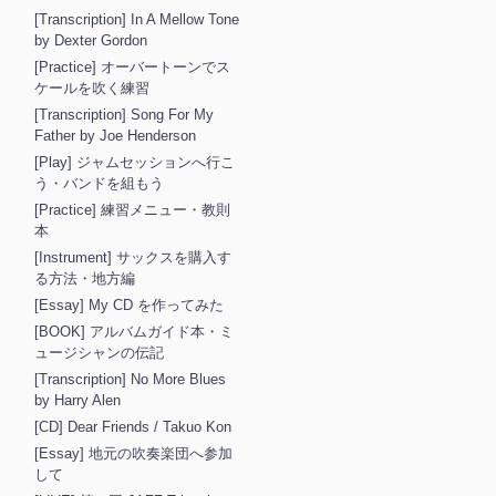
[Transcription] In A Mellow Tone
by Dexter Gordon
[Practice] オーバートーンでス
ケールを吹く練習
[Transcription] Song For My
Father by Joe Henderson
[Play] ジャムセッションへ行こ
う・バンドを組もう
[Practice] 練習メニュー・教則
本
[Instrument] サックスを購入す
る方法・地方編
[Essay] My CD を作ってみた
[BOOK] アルバムガイド本・ミ
ュージシャンの伝記
[Transcription] No More Blues
by Harry Alen
[CD] Dear Friends / Takuo Kon
[Essay] 地元の吹奏楽団へ参加
して