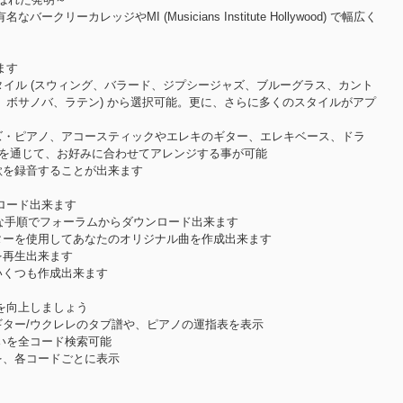
リーカレッジやMI (Musicians Institute Hollywood) で幅広く
ます
スタイル (スウィング、バラード、ジプシージャズ、ブルーグラス、カント
、ボサノバ、ラテン) から選択可能。更に、さらに多くのスタイルがアプ
ーズ・ピアノ、アコースティックやエレキのギター、エレキベース、ドラ
 を通じて、お好みに合わせてアレンジする事が可能
歌を録音することが出来ます
ロード出来ます
簡単な手順でフォーラムからダウンロード出来ます
ィターを使用してあなたのオリジナル曲を作成出来ます
を再生出来ます
いくつも作成出来ます
を向上しましょう
ギター/ウクレレのタブ譜や、ピアノの運指表を表示
使いを全コード検索可能
を、各コードごとに表示