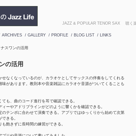
JAZZ & POPULAR TENOR SA
ARCHIVES
GALLERY
PROFILE
BLOG LIST
LINKS
] マイナスワンの活用
スワンの活用
かせなくなっているのが、カラオケとしてサックスの伴奏をしてくれる
難味があります。教則本や音楽雑誌にカラオケ音源がついてくることも
くても、曲のコード進行を耳で確認できる。
ディーやアドリブラインがどのように響くかを確認できる。
定のテンポに合わせて演奏できる。アプリではゆっくりから始めて次第
ができる。
りも飽きずに長時間の練習ができる。
アプリや音源について書いてみました。