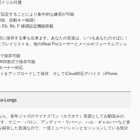
習ドリル付属
プ設定することにより集中的な練習が可能
増加、自動キー移調）
b, Bb, F 移調設定機能搭載
部に保存する事も出来ます。あなたの音楽は、いつもあなたのそばに！
プレイリストを、他のiReal Proユーザーとメールやフォーラムでシェ
形式で保存可能
MIDI形式で保存可能
ページターナー対応
ストをアップロードして保存、そしてiCloud対応デバイス（iPhone、
a-Longs
ちら、長年ジャズのマイナスワン（カラオケ）音源としてお馴染みの
です。ケニー・バロン、アンディー・ラバーン、ハル・ギャルパーなど多
を録音した音源なので、一流ミュージシャンとセッションしている気分