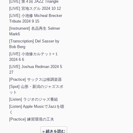
[LIVE] 第４回 JAZZ Triangle
[LIVE] 宮地スグル 2024 10 12
[LIVE] 小池修 Micheal Brecker
Tribute 2024 9 15
[Instrument] 名品再生 Selmer
Mark6
[Transcription] Del Sasser by
Bob Berg
[LIVE] 小池修カルテット+１
2024 6 6
[LIVE] Joshua Redman 2024 5
27
[Practice] サックスは移調楽器
[Spot] 山形・新潟のジャズスポ
ット
[Listen] ラジオのジャズ番組
[Listen] Apple MusicでJazzを聴
く
[Practice] 練習環境の工夫
» 続きを読む