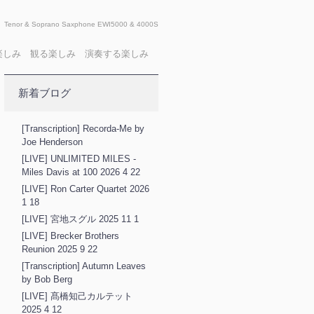
Tenor & Soprano Saxphone EWI5000 & 4000S
X 聴く楽しみ 観る楽しみ 演奏する楽しみ
新着ブログ
[Transcription] Recorda-Me by
Joe Henderson
[LIVE] UNLIMITED MILES -
Miles Davis at 100 2026 4 22
[LIVE] Ron Carter Quartet 2026
1 18
[LIVE] 宮地スグル 2025 11 1
[LIVE] Brecker Brothers
Reunion 2025 9 22
[Transcription] Autumn Leaves
by Bob Berg
[LIVE] 髙橋知己カルテット
2025 4 12