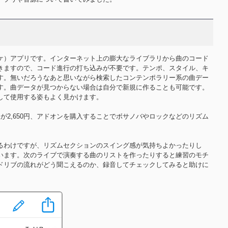
ケ）アプリです。インターネット上の膨大なライブラリから曲のコード
きますので、コード進行の打ち込みが不要です。テンポ、スタイル、キ
す。無いだろうなあと思いながら検索したコンテンポラリー系の曲デー
す。曲データが見つからない場合は自分で新規に作ることも可能です。
して使用する姿もよく見かけます。
roid版が2,650円、アドオンを購入することでボサノバやロックなどのリズム
るわけですが、リズムセクションのスイング感が気持ちよかったりし
います。次のライブで演奏する曲のリストを作ったりすると練習のモチ
ドリブの流れがどう聞こえるのか、録音してチェックしてみると助けに