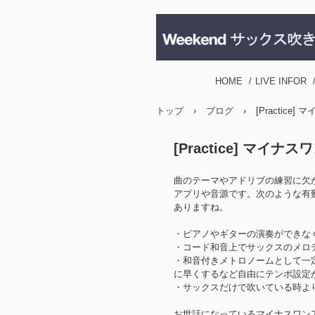
HOME
LIVE INFOR
トップ
›
ブログ
›
[Practice
[Practice] マイナ
曲のテーマやアドリブの練習に欠
アプリや音源です。次のような有
ありますね。
・ピアノやギターの演奏ができな
・コード和音上でサックスのメロ
・和音付きメトロノームとして一
に早くするなど自由にテンポ設定
・サックスだけで吹いている時よ
お世話になっているマイナスワン