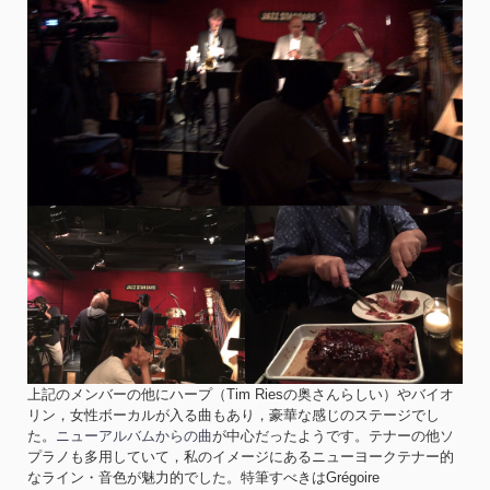
上記のメンバーの他にハープ（Tim Riesの奥さんらしい）やバイオ
リン，女性ボーカルが入る曲もあり，豪華な感じのステージでし
た。
ニューアルバムからの曲
が中心だったようです。テナーの他ソ
プラノも多用していて，私のイメージにあるニューヨークテナー的
なライン・音色が魅力的でした。特筆すべきはGrégoire