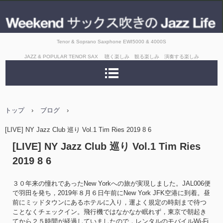
Tenor & Soprano Saxphone EWI5000 & 4000S
JAZZ & POPULAR TENOR SAX 聴く楽しみ 観る楽しみ 演奏する楽しみ
トップ
›
ブログ
›
[LIVE] NY Jazz Club 巡り Vol.1 Tim Ries 2019 8 6
[LIVE] NY Jazz Club 巡り Vol.1 Tim Ries
2019 8 6
３０年来の憧れであったNew Yorkへの旅が実現しました。JAL006便
で羽田を発ち，2019年８月６日午前にNew York JFK空港に到着。昼
前にミッドタウンにあるホテルに入り，運よく規定の時刻まで待つ
ことなくチェックイン。飛行機ではなかなか眠れず，東京で朝起き
てから２５時間が経過していましたので，レンタルのモバイルWi-Fi