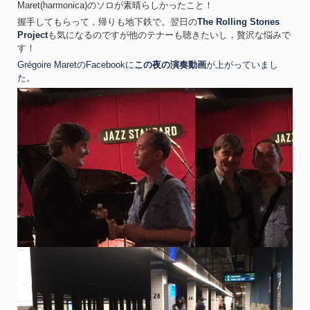
Maret(harmonica)のソロが素晴らしかったこと！
握手してもらって，帰りも地下鉄で。翌日の
The Rolling Stones
Project
も気になるのですが他のテナーも聴きたいし，贅沢な悩みで
す！
Grégoire MaretのFacebookに
この夜の演奏動画
が上がっていまし
た。