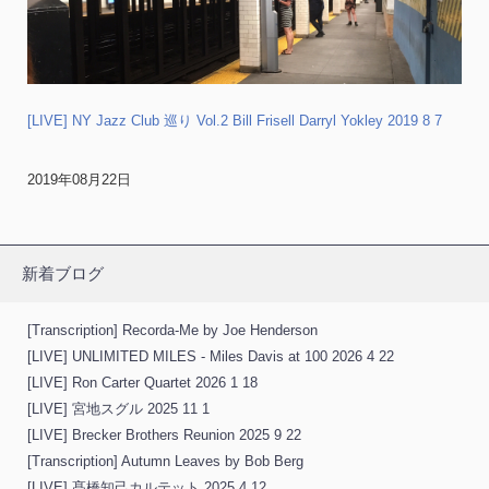
[LIVE] NY Jazz Club 巡り Vol.2 Bill Frisell Darryl Yokley 2019 8 7
2019年08月22日
新着ブログ
[Transcription] Recorda-Me by Joe Henderson
[LIVE] UNLIMITED MILES - Miles Davis at 100 2026 4 22
[LIVE] Ron Carter Quartet 2026 1 18
[LIVE] 宮地スグル 2025 11 1
[LIVE] Brecker Brothers Reunion 2025 9 22
[Transcription] Autumn Leaves by Bob Berg
[LIVE] 髙橋知己カルテット 2025 4 12