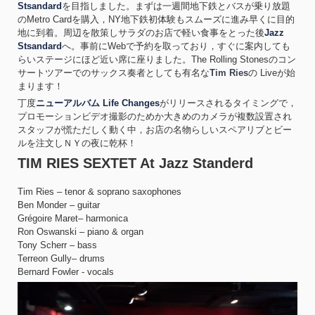
Stsandard
を目指しました。まずは一週間地下鉄とバスが乗り放題
のMetro Cardを購入，NY地下鉄初体験もスムーズに進み早くに目的
地に到着。周辺を散策しサラダのお店で軽い食事をとった後
Jazz
Stsandard
へ。事前にWebで予約を取っており，すぐに案内しても
らいステージにほど近い席に座りました。The Rolling Stonesのコン
サートツアーでのサックス奏者としても有名な
Tim Ries
の Liveが始
まります！
丁度
ニューアルバム Life Changes
がリリースされるタイミングで，
プロモーションビデオ撮影のためか大きめのカメラが複数設置され
スタッフが慌ただしく動く中，お店の名物らしいスペアリブとビー
ルを注文しＮＹの夜に乾杯！
TIM RIES SEXTET At Jazz Standerd
Tim Ries – tenor & soprano saxophones
Ben Monder – guitar
Grégoire Maret– harmonica
Ron Oswanski – piano & organ
Tony Scherr – bass
Terreon Gully– drums
Bernard Fowler - vocals