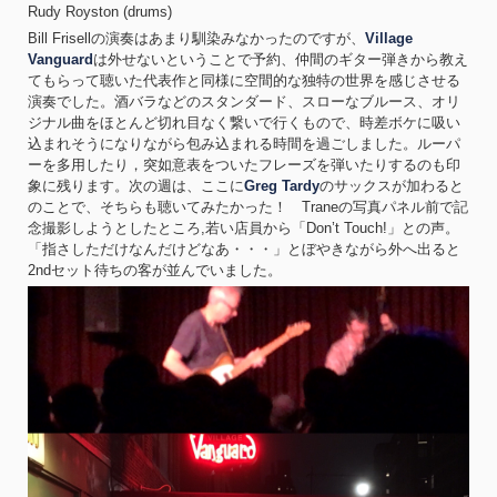
Rudy Royston (drums)
Bill Frisellの演奏はあまり馴染みなかったのですが、
Village
Vanguard
は外せないということで予約、仲間のギター弾きから教え
てもらって聴いた代表作と同様に空間的な独特の世界を感じさせる
演奏でした。酒バラなどのスタンダード、スローなブルース、オリ
ジナル曲をほとんど切れ目なく繋いで行くもので、時差ボケに吸い
込まれそうになりながら包み込まれる時間を過ごしました。ルーパ
ーを多用したり，突如意表をついたフレーズを弾いたりするのも印
象に残ります。次の週は、ここに
Greg Tardy
のサックスが加わると
のことで、そちらも聴いてみたかった！ Traneの写真パネル前で記
念撮影しようとしたところ,若い店員から「Don’t Touch!」との声。
「指さしただけなんだけどなあ・・・」とぼやきながら外へ出ると
2ndセット待ちの客が並んでいました。