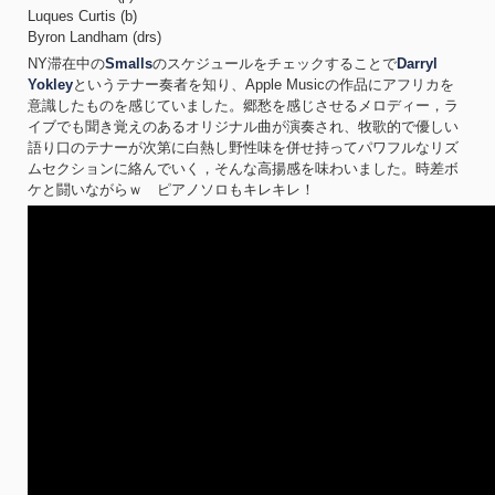
Luques Curtis (b)
Byron Landham (drs)
NY滞在中の
Smalls
のスケジュールをチェックすることで
Darryl
Yokley
というテナー奏者を知り、Apple Musicの作品にアフリカを
意識したものを感じていました。郷愁を感じさせるメロディー，ラ
イブでも聞き覚えのあるオリジナル曲が演奏され、牧歌的で優しい
語り口のテナーが次第に白熱し野性味を併せ持ってパワフルなリズ
ムセクションに絡んでいく，そんな高揚感を味わいました。時差ボ
ケと闘いながらｗ ピアノソロもキレキレ！