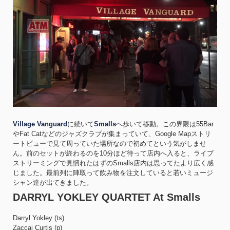
Village Vanguard
に続いて
Smalls
へ歩いて移動。この界隈は55Bar
やFat Catなどのジャズクラブが集まっていて、Google Mapストリ
ートビューで見て周っていた場所なので初めてという気がしませ
ん。前のセットが終わるのを10分ほど待って店内へ入ると、ライブ
ストリーミングで見慣れたはずのSmalls店内は思ってたより広く感
じました。最前列に陣取って飲み物を注文していると若いミュージ
シャン達が出てきました。
DARRYL YOKLEY QUARTET At Smalls
Darryl Yokley (ts)
Zaccai Curtis (p)