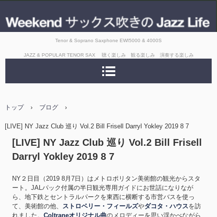
Tenor & Soprano Saxphone EWI5000 & 4000S
JAZZ & POPULAR TENOR SAX 聴く楽しみ 観る楽しみ 演奏する楽しみ
トップ
›
ブログ
›
[LIVE] NY Jazz Club 巡り Vol.2 Bill Frisell Darryl Yokley 2019 8 7
[LIVE] NY Jazz Club 巡り Vol.2 Bill Frisell
Darryl Yokley 2019 8 7
NY２日目（2019 8月7日）はメトロポリタン美術館の観光からスタ
ート。JALパック付属の半日観光専用ガイドにお世話になりなが
ら、地下鉄とセントラルパークを東西に横断する市営バスを使っ
て、美術館の他、
ストロベリー・フィールズ
や
ダコタ・ハウス
を訪
れました。
Coltraneオリジナル曲
のメロディーを思い浮かべながら