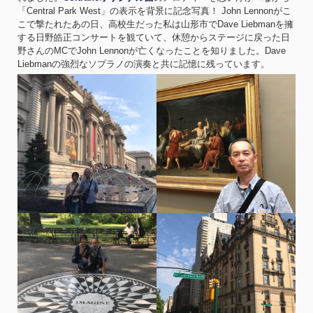
「Central Park West」の表示を背景に記念写真！ John Lennonがこ
こで撃たれたあの日、高校生だった私は山形市でDave Liebmanを擁
する日野皓正コンサートを観ていて、休憩からステージに戻った日
野さんのMCでJohn Lennonが亡くなったことを知りました。Dave
Liebmanの強烈なソプラノの演奏と共に記憶に残っています。