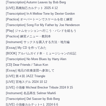
[Transcription] Autumn Leaves by Bob Berg
[LIVE] 髙橋知己カルテット 2025 4 12
[Transcription] In A Mellow Tone by Dexter Gordon
[Practice] オーバートーンでスケールを吹く練習
[Transcription] Song For My Father by Joe Henderson
[Play] ジャムセッションへ行こう・バンドを組もう
[Practice] 練習メニュー・教則本
[Instrument] サックスを購入する方法・地方編
[Essay] My CD を作ってみた
[BOOK] アルバムガイド本・ミュージシャンの伝記
[Transcription] No More Blues by Harry Alen
[CD] Dear Friends / Takuo Kon
[Essay] 地元の吹奏楽団へ参加して
[LIVE] 第４回 JAZZ Triangle
[LIVE] 宮地スグル 2024 10 12
[LIVE] 小池修 Micheal Brecker Tribute 2024 9 15
[Instrument] 名品再生 Selmer Mark6
[Transcription] Del Sasser by Bob Berg
[LIVE] 小池修カルテット+１ 2024 6 6