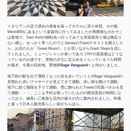
イタリアンの店で遅めの昼食を採ってホテルに戻り休憩。その後、
West48Stにあるという楽器街に行ってみましたが再開発なのかそこ
は更地で、Sam Ashの移転先へ行ってみても管楽器売り場は物足り
ない感じ。せっかく寄ったのでとJameyのTraneテキストを購入した
ら，お店の人が「Great Music!」とか言いながらGiant Stepsを流し
てくれました。ミュージシャンが多いであろうNYの楽器屋はどうな
っているのか謎です。突然の夕立に足止めをくらっているうち時間
が過ぎ、今夜の目的地、聖地
Village Vanguard
へと向かいました。
地下鉄の駅を出て薄暗くなった街を歩いていくとVillage Vanguardの
見慣れた赤いファサードが見えてきて感動、赤い扉を開けて感動、
地下に続く階段を下りて感動、壁に飾られたTraneの写真パネルを見
て感動・・・。ここも予約を取っていたものの開演直前の時間にな
っており、細長い三角形な店内の後ろの方に案内されました。昨夜
と違って日本人観光客らしい姿がちらほら。