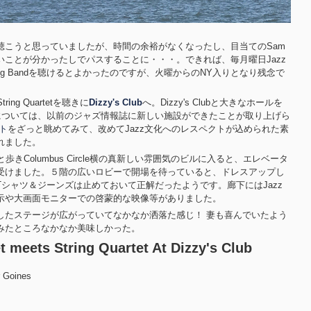
g Bandを聴こうと思っていましたが、時間の余裕がなくなったし、目当てのSam
ていないことが分かったしでパスすることに・・・。できれば、毎月曜日Jazz
us Big Bandを聴けるとよかったのですが、火曜からのNY入りとなり残念で
 String Quartetを聴きに
Dizzy's Club
へ。Dizzy's Clubと大きなホールを
については、以前のジャズ情報誌に新しい施設ができたことが取り上げら
ト
をざっと眺めてみて、改めてJazz文化へのレスペクトが込められた素
れました。
きColumbus Circle横の真新しい雰囲気のビルに入ると、エレベータ
受けました。５階の広いロビーで開場を待っていると、ドレスアップし
シャツ＆ジーンズは止めておいて正解だったようです。廊下にはJazz
示や大画面モニターでの啓蒙的な映像等がありました。
したステージが広がっていてなかなか洒落た感じ！ 妻も喜んでいたよう
みたところなかなか美味しかった。
t meets String Quartet At Dizzy's Club
r Goines