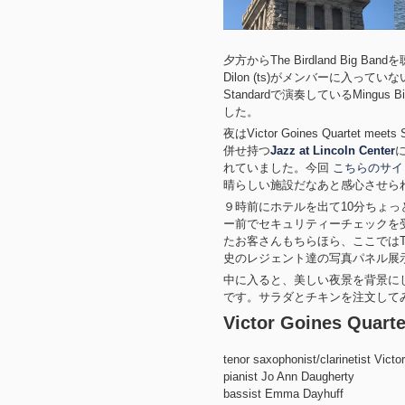
夕方からThe Birdland Bi
Dilon (ts)がメンバーに入っ
Standardで演奏しているMing
した。
夜はVictor Goines Quartet meets
併せ持つ
Jazz at Lincoln Center
れていました。今回
こちらのサイ
晴らしい施設だなあと感心させら
９時前にホテルを出て10分ちょっと歩
ー前でセキュリティーチェックを
たお客さんもちらほら、ここではT
史のレジェント達の写真パネル展
中に入ると、美しい夜景を背景に
です。サラダとチキンを注文して
Victor Goines Quarte
tenor saxophonist/clarinetist Victo
pianist Jo Ann Daugherty
bassist Emma Dayhuff