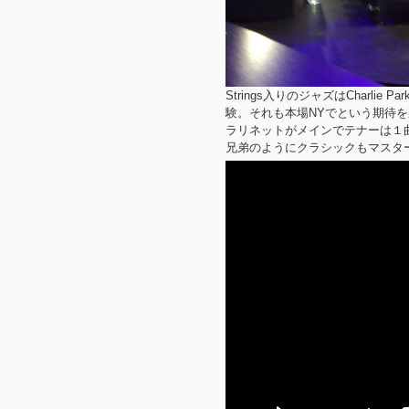
Strings入りのジャズはCharlie
験。それも本場NYでという期待
ラリネットがメインでテナーは１曲
兄弟のようにクラシックもマスタ