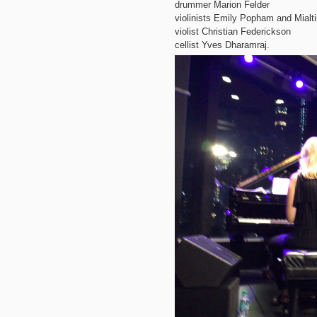
drummer Marion Felder
violinists Emily Popham and Mialt
violist Christian Federickson
cellist Yves Dharamraj.