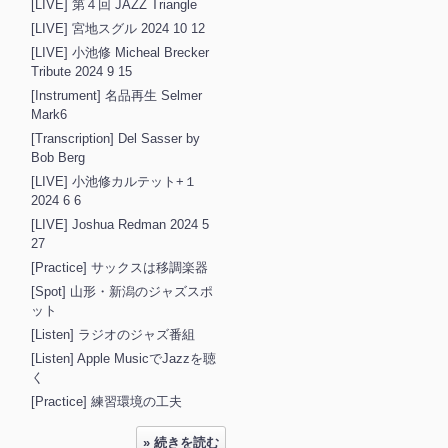
[LIVE] 第４回 JAZZ Triangle
[LIVE] 宮地スグル 2024 10 12
[LIVE] 小池修 Micheal Brecker
Tribute 2024 9 15
[Instrument] 名品再生 Selmer
Mark6
[Transcription] Del Sasser by
Bob Berg
[LIVE] 小池修カルテット+１
2024 6 6
[LIVE] Joshua Redman 2024 5
27
[Practice] サックスは移調楽器
[Spot] 山形・新潟のジャズスポ
ット
[Listen] ラジオのジャズ番組
[Listen] Apple MusicでJazzを聴
く
[Practice] 練習環境の工夫
» 続きを読む