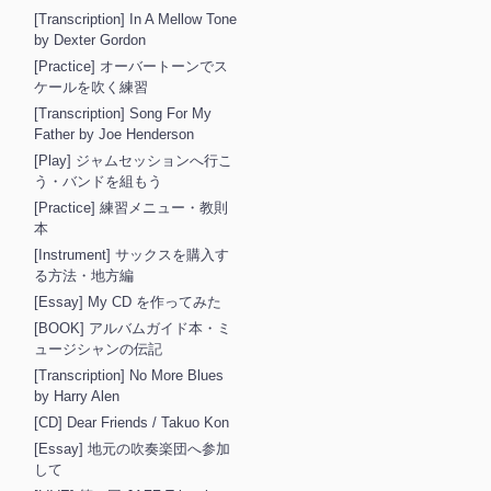
[Transcription] In A Mellow Tone
by Dexter Gordon
[Practice] オーバートーンでス
ケールを吹く練習
[Transcription] Song For My
Father by Joe Henderson
[Play] ジャムセッションへ行こ
う・バンドを組もう
[Practice] 練習メニュー・教則
本
[Instrument] サックスを購入す
る方法・地方編
[Essay] My CD を作ってみた
[BOOK] アルバムガイド本・ミ
ュージシャンの伝記
[Transcription] No More Blues
by Harry Alen
[CD] Dear Friends / Takuo Kon
[Essay] 地元の吹奏楽団へ参加
して