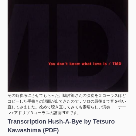
その時参考にさせてもらった川嶋哲郎さんの演奏を２コーラスほど
コピーした手書きの譜面が出てきたので，ソロの最後まで音を拾い
直してみました。改めて聴き直してみても素晴らしい演奏！ テー
マ+アドリブ３コーラスの譜面PDFです。
Transcription Hush-A-Bye by Tetsuro
Kawashima (PDF)