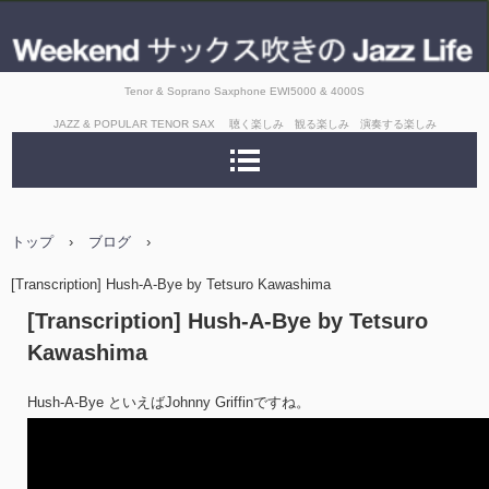
Tenor & Soprano Saxphone EWI5000 & 4000S
JAZZ & POPULAR TENOR SAX 聴く楽しみ 観る楽しみ 演奏する楽しみ
トップ
›
ブログ
›
[Transcription] Hush-A-Bye by Tetsuro Kawashima
[Transcription] Hush-A-Bye by Tetsuro
Kawashima
Hush-A-Bye といえばJohnny Griffinですね。