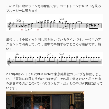
この２拍３連のラインも印象的です。コードトーンにb9 b13を挟み
ブルージーに響きます
最後に，４小節ずっと同じ音を吹いているラインです。一拍半のア
クセントで演奏していて，途中で半拍ずらすところが絶妙です。熱
い！
2009年8月22日に米沢Blue Noteで東京銘曲堂のライブを拝聴しまし
た。「事前に曲目を決めたりはせず、その場で吹きたいと思った曲
を演奏するのがこのバンドのコンセプトだ」とのMCが印象に残って
います。