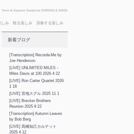
Tenor & Soprano Saxphone EWI5000 & 4000S
X 聴く楽しみ 観る楽しみ 演奏する楽しみ
新着ブログ
[Transcription] Recorda-Me by
Joe Henderson
[LIVE] UNLIMITED MILES -
Miles Davis at 100 2026 4 22
[LIVE] Ron Carter Quartet 2026
1 18
[LIVE] 宮地スグル 2025 11 1
[LIVE] Brecker Brothers
Reunion 2025 9 22
[Transcription] Autumn Leaves
by Bob Berg
[LIVE] 髙橋知己カルテット
2025 4 12