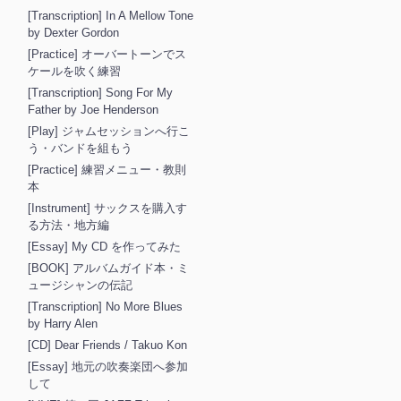
[Transcription] In A Mellow Tone
by Dexter Gordon
[Practice] オーバートーンでス
ケールを吹く練習
[Transcription] Song For My
Father by Joe Henderson
[Play] ジャムセッションへ行こ
う・バンドを組もう
[Practice] 練習メニュー・教則
本
[Instrument] サックスを購入す
る方法・地方編
[Essay] My CD を作ってみた
[BOOK] アルバムガイド本・ミ
ュージシャンの伝記
[Transcription] No More Blues
by Harry Alen
[CD] Dear Friends / Takuo Kon
[Essay] 地元の吹奏楽団へ参加
して