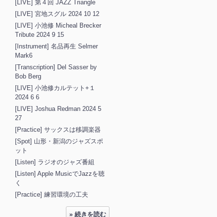
[LIVE] 第４回 JAZZ Triangle
[LIVE] 宮地スグル 2024 10 12
[LIVE] 小池修 Micheal Brecker
Tribute 2024 9 15
[Instrument] 名品再生 Selmer
Mark6
[Transcription] Del Sasser by
Bob Berg
[LIVE] 小池修カルテット+１
2024 6 6
[LIVE] Joshua Redman 2024 5
27
[Practice] サックスは移調楽器
[Spot] 山形・新潟のジャズスポ
ット
[Listen] ラジオのジャズ番組
[Listen] Apple MusicでJazzを聴
く
[Practice] 練習環境の工夫
» 続きを読む