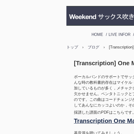
HOME
LIVE INFOR
トップ
›
ブログ
›
[Transcriptio
[Transcription] One
ボーカルバンドのサポートでサッ
んな時の教科書的存在はマイケル
加しているものが多く，メチャク
欠かせません。ペンタトニックと
のです。この曲はコードチェンジ
してあんなにカッコよいのか，そ
採譜した譜面のPDFはこちらです
Transcription One M
基音源を聴いてみましょう。